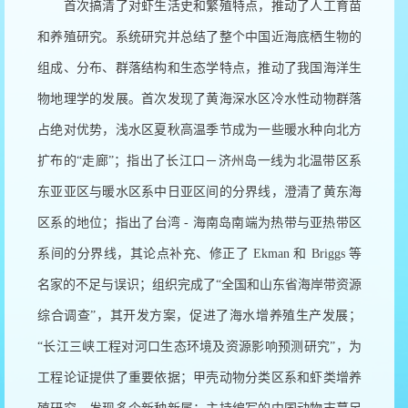
首次搞清了对虾生活史和繁殖特点，推动了人工育苗
和养殖研究。系统研究并总结了整个中国近海底栖生物的
组成、分布、群落结构和生态学特点，推动了我国海洋生
物地理学的发展。首次发现了黄海深水区冷水性动物群落
占绝对优势，浅水区夏秋高温季节成为一些暖水种向北方
扩布的
“
走廊
”
；指出了长江口－济州岛一线为北温带区系
东亚亚区与暖水区系中日亚区间的分界线，澄清了黄东海
区系的地位；指出了台湾
-
海南岛南端为热带与亚热带区
系间的分界线，其论点补充、修正了
Ekman
和
Briggs
等
名家的不足与误识；组织完成了
“
全国和山东省海岸带资源
综合调查
”
，其开发方案，促进了海水增养殖生产发展；
“
长江三峡工程对河口生态环境及资源影响预测研究
”
，为
工程论证提供了重要依据；甲壳动物分类区系和虾类增养