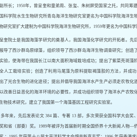
副所长；
1950
年，曾呈奎和童弟周、张玺、朱树屏受国家之托，共同筹
国科学院水生生物研究所青岛海洋生物研究室更名为中国科学院海洋生
物研究室扩大建制为中国科学院海洋生物研究所，
1959
年更名为中国科学
呈奎院士是我国海藻学研究的奠基人，我国海藻化学研究的开拓者。先
报导了西沙群岛原绿藻，组织领导了西沙群岛海洋生物调查研究；创造
实验，使海带在我国长江以南大面积海域栽培成功；提出了紫菜壳斑藻
全人工栽培实验；创造了利用马尾藻为原料提取褐藻胶的方法，并成功
出了光合生物的进化途径；提出并倡导我国海洋水产生产必须走农牧化
以改善日益恶化的海洋环境的必要性，并成功组织领导了海洋水产农牧
生物技术研究，建立了我国第一个海藻基因工程研究实验室。
0
多年来，先后发表论文
384
篇、专著
13
部，多次荣获全国科学大会奖
奖和省（部委）奖。
1989
年被评为首届新时期全国侨界十大新闻人物
—
家
；
1995
年获第十八届太平洋科学大会畑井新喜志奖；
1996
年获香港求