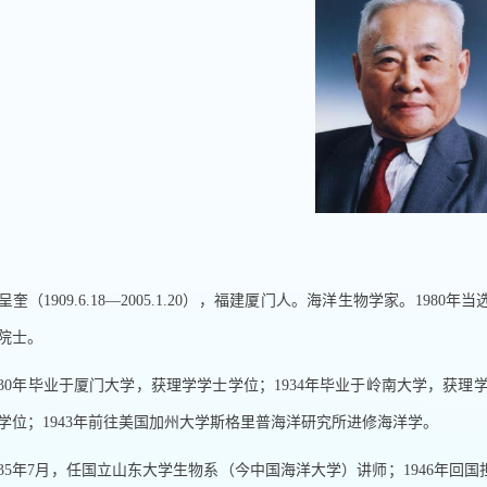
呈奎（
1909.6.18
—
2005.1.20
），福建厦门人。海洋生物学家。
1980
年当
院士。
30
年毕业于厦门大学，获理学学士学位；
1934
年毕业于岭南大学，获理
学位；
1943
年前往美国加州大学斯格里普海洋研究所进修海洋学。
35
年
7
月，任国立山东大学生物系（今中国海洋大学）讲师；
1946
年回国