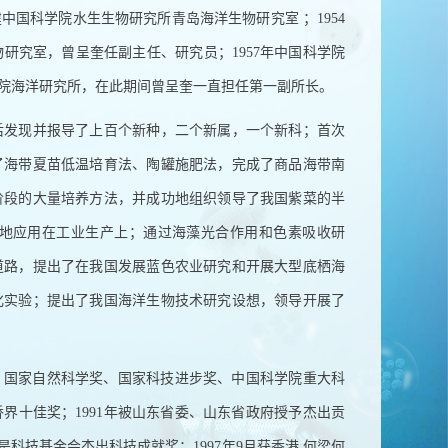
建中国科学院水生生物研究所青岛海洋生物研究室
；
1954
物研究室，曾呈奎任副主任、研究员；
1957
年中国科学院
院海洋研究所，在此期间曾呈奎一直担任第一副所长。
后发现并报导了上百个新种，二个新属，一个新科；首次
了海带夏苗低温培育法、陶罐施肥法，完成了商品海带南
阶段的大量培养方法，并成功地组织领导了我国紫菜的半
地应用在工业生产上；通过海藻光合作用和色素吸收研
道路，提出了在我国发展蓝色农业研究和开展大型底栖海
化实验；提出了我国海洋生物技术研究设想，领导开展了
、国家自然科学奖、国家科技进步奖、中国科学院重大科
侨界十佳奖；
1991
年被山东省委、山东省政府授予杰出贡
是科技基金会杰出科技成就奖；
1997
年
9
月获香港
何梁何