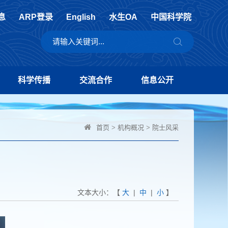
息
ARP登录
English
水生OA
中国科学院
科学传播
交流合作
信息公开
首页
>
机构概况
>
院士风采
文本大小：【
大
|
中
|
小
】