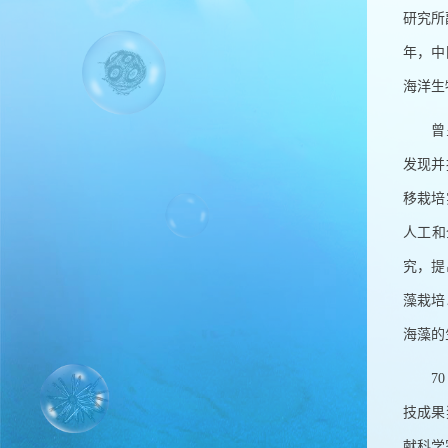
研究所
年，中
海洋生
曾
发现并
移栽培
人工和
究，提
藻栽培
海藻的
7
技成果
献科学