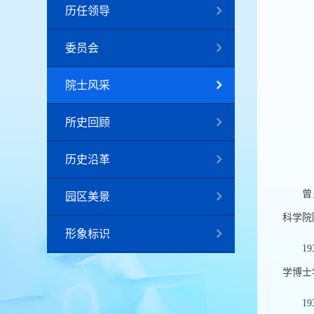
历任领导
委员会
院士风采
所史回顾
历史沿革
曾
园区美景
科学院
形象标识
19
学博士
19