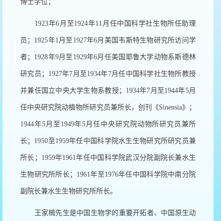
博士学位；
1923
年
6
月至
1924
年
11
月任中国科学社生物所任助理
员；
1925
年
1
月至
1927
年
6
月美国韦斯特生物研究所访问学
者；
1928
年
9
月至
1929
年
6
月任美国耶鲁大学动物系斯德林
研究员；
1927
年
7
月至
1934
年
7
月任中国科学社生物所教授
并兼任国立中央大学生物系教授；
1934
年
7
月至
1944
年
5
月
任中央研究院动植物所研究员兼所长，创刊《
Sinensia
》；
1944
年
5
月至
1949
年
5
月任中央研究院动物所研究员兼所
长；
1950
至
1959
年任中国科学院水生生物研究所研究员兼
所长；
1959
年
1961
年任中国科学院武汉分院副院长兼水生
生物研究所所长；
1961
年至
1976
年任中国科学院中南分院
副院长兼水生生物研究所所长。
王家楫先生是中国生物学的重要开拓者、中国原生动