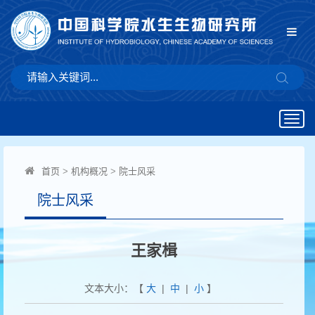
Togg
navig
首页
>
机构概况
>
院士风采
院士风采
王家楫
文本大小：【
大
|
中
|
小
】