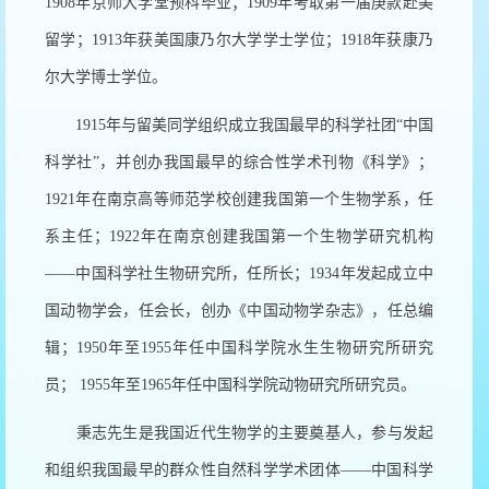
1908
年京师大学堂预科毕业；
1909
年考取第一届庚款赴美
留学；
1913
年获美国康乃尔大学学士学位；
1918
年获康乃
尔大学博士学位。
1915
年与留美同学组织成立我国最早的科学社团“中国
科学社”，并创办我国最早的综合性学术刊物《科学》；
1921
年在南京高等师范学校创建我国第一个生物学系，任
系主任；
1922
年在南京创建我国第一个生物学研究机构
——中国科学社生物研究所，任所长；
1934
年发起成立中
国动物学会，任会长，创办《中国动物学杂志》，任总编
辑；
1950
年至
1955
年任中国科学院水生生物研究所研究
员；
1955
年至
1965
年任中国科学院动物研究所研究员。
秉志先生是我国近代生物学的主要奠基人，参与发起
和组织我国最早的群众性自然科学学术团体——中国科学