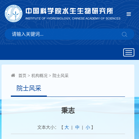
Togg
navig
首页
>
机构概况
>
院士风采
院士风采
秉志
文本大小：【
大
|
中
|
小
】