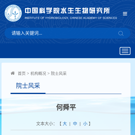
Togg
navig
首页
>
机构概况
>
院士风采
院士风采
何舜平
文本大小：【
大
|
中
|
小
】