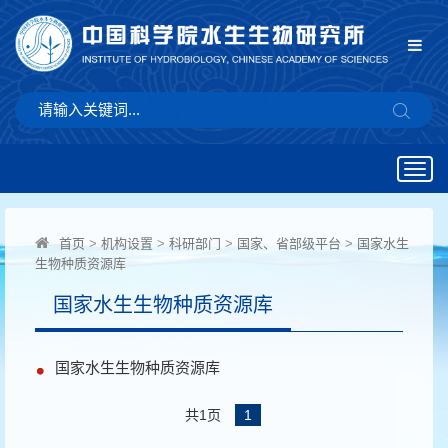
Togg
navig
首页
>
机构设置
>
科研部门
>
国家、省部级平台
>
国家水生
生物种质资源库
国家水生生物种质资源库
国家水生生物种质资源库
共1页
1