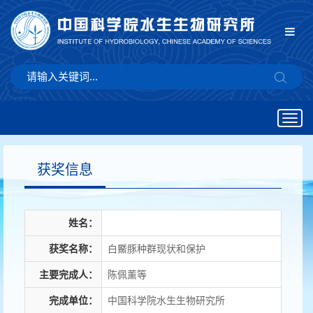
Togg
navig
获奖信息
姓名：
获奖名称：
白鱀豚种群现状和保护
主要完成人：
陈佩薰等
完成单位：
中国科学院水生生物研究所