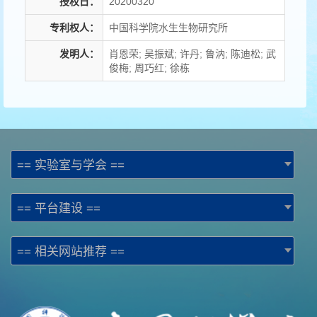
授权日：
20200320
专利权人：
中国科学院水生生物研究所
发明人：
肖恩荣; 吴振斌; 许丹; 鲁汭; 陈迪松; 武
俊梅; 周巧红; 徐栋
== 实验室与学会 ==
== 平台建设 ==
== 相关网站推荐 ==