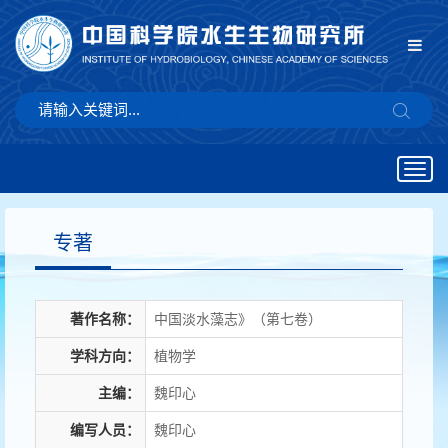
Togg
navig
专著
著作名称：
中国淡水藻志》（第七卷）
学科方向：
植物学
主编：
魏印心
编写人员：
魏印心