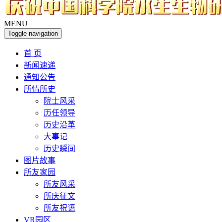
MENU
Toggle navigation
首 页
新闻速递
通知公告
所情所史
院士风采
历任领导
历史沿革
大事记
历史瞬间
图片故事
所友家园
所友风采
所庆征文
所友祝语
VR园区