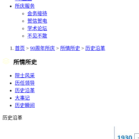
所庆服务
会务接待
贺信贺电
学术论坛
不见不散
首页
>
90周年所庆
>
所情所史
>
历史沿革
所情所史
院士风采
历任领导
历史沿革
大事记
历史瞬间
历史沿革