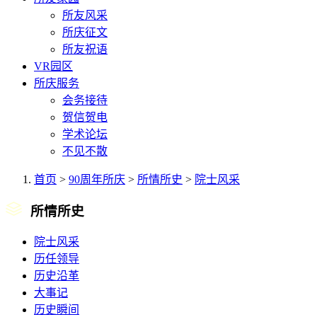
所友风采
所庆征文
所友祝语
VR园区
所庆服务
会务接待
贺信贺电
学术论坛
不见不散
首页
>
90周年所庆
>
所情所史
>
院士风采
所情所史
院士风采
历任领导
历史沿革
大事记
历史瞬间