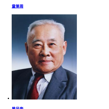
童第周
曾呈奎