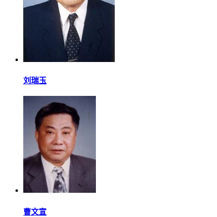
刘瑞玉
曹文宣