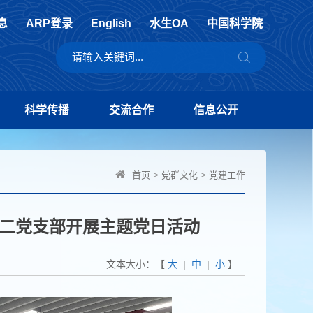
息
ARP登录
English
水生OA
中国科学院
科学传播
交流合作
信息公开
首页
>
党群文化
>
党建工作
二党支部开展主题党日活动
文本大小：【
大
|
中
|
小
】