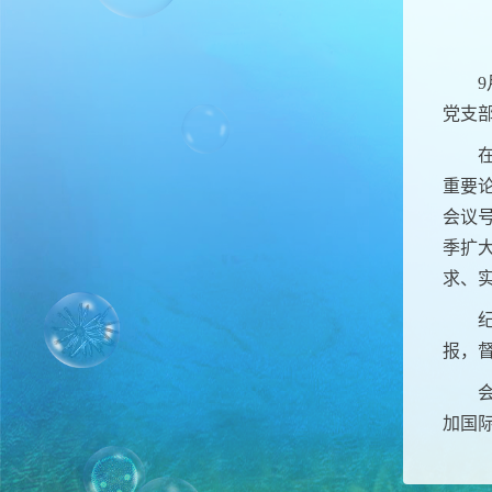
党支
重要
会议号
季扩
求、
报，
加国