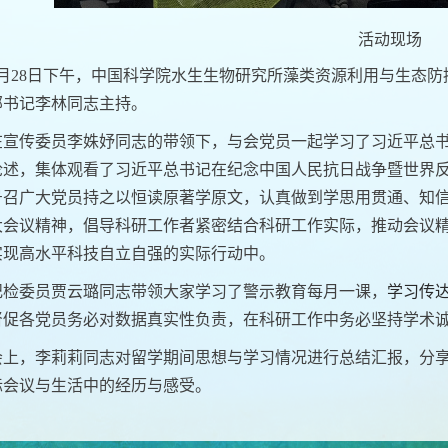
活动现场
9月28日下午，中国科学院水生生物研究所藻类资源利用与生态
部书记李林同志主持。
在宣传委员李姝妤同志的带领下，与会党员一起学习了习近平总
论述，集体观看了习近平总书记在纪念中国人民抗日战争暨世界反
召广大党员持之以恒读原著学原文，认真做到学思用贯通、知信行
大会议精神，倡导科研工作者紧密结合科研工作实际，推动会议
实现高水平科技自立自强的实际行动中。
纪检委员贾云璐同志带领大家学习了警示教育每月一课，
学习传
督促各党员务必对数据真实性负责，在科研工作中务必坚持学术
会上，李莉莉同志对留学期间思想与学习情况进行总结汇报，分
际会议与生活中的经历与感受。