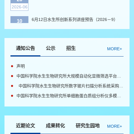
6月12日水生所创新系列讲座预告（2026－9）
10
2026-06
第四届水生生物论坛暨Aquatic Diversity and
09
Ecology期刊发布会（第二轮会议通知）
2026-06
通知公告
公示
招生
MORE+
6月11日水生所创新系列讲座预告（2026－8）
09
2026-06
声明
第十六届海峡两岸人工湿地研讨会（第一轮通
30
中国科学院水生生物研究所大规模自动化显微筛选平台（全电动活细胞（拼图、多孔板扫描））采购项目竞争性磋商公告
知）
2026-06
中国科学院水生生物研究所数字玻片扫描分析系统采购项目公开招标公告
6月30日水生所创新系列讲座预告（2026－10）
中国科学院水生生物研究所单细胞蛋白质组分析仪多模块采购项目成交公告
26
2026-06
6月12日水生所创新系列讲座预告（2026－9）
10
2026-06
近期论文
成果转化
研究生园地
MORE+