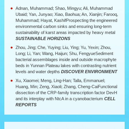
第四届水生生物论坛暨Aquatic Diversity and
09
Adnan, Muhammad; Shao, Mingyu; Ali, Muhammad
Ecology期刊发布会（第二轮会议通知）
2026-06
Ubaid; Yan, Junyao; Xiao, Baohua; An, Xianjin; Farooq,
Muhammad; Hayat, KashifProspecting the engineered
6月11日水生所创新系列讲座预告（2026－8）
09
environmental carbon sinks and ensuring long-term
sustainability of karst areas impacted by heavy metal
2026-06
SUSTAINABLE HORIZONS
第十六届海峡两岸人工湿地研讨会（第一轮通
30
Zhou, Jing; Che, Yuying; Liu, Ying; Yu, Yexin; Zhou,
知）
Long; Li, Yan; Wang, Haijun; Shu, FengyueSediment
2026-06
bacterial assemblages inside and outside macrophyte
beds in Yunnan Plateau lakes with contrasting nutrient
6月30日水生所创新系列讲座预告（2026－10）
26
levels and water depths
DISCOVER ENVIRONMENT
2026-06
Xu, Xiaomei; Meng, Ling-Han; Talla, Emmanuel;
Huang, Min; Zeng, Xiaoli; Zhang, Cheng-CaiFunctional
6月12日水生所创新系列讲座预告（2026－9）
10
dissection of the CRP-family transcription factor DevH
2026-06
and its interplay with NtcA in a cyanobacterium
CELL
REPORTS
第四届水生生物论坛暨Aquatic Diversity and
09
Ecology期刊发布会（第二轮会议通知）
2026-06
6月11日水生所创新系列讲座预告（2026－8）