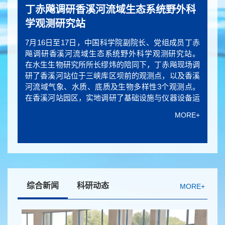
水生所揭示TGF-β异源二聚体强效调控
丁赤飚调研香溪河流域生态系统野外科
水生所联合武汉大学口腔医院揭示初级
水生所举办第四届水生生物论坛暨
水生所举办新质生产力驱动下的渔业发
鱼类生殖细胞稳态
学观测研究站
纤毛调控牙龈成纤维细胞衰老的新机制
《Aquatic Diversity and Ecology》期
展与生物多样性保护研讨会
刊发布会
7月16日至17日，中国科学院副院长、党组成员丁赤
飚调研香溪河流域生态系统野外科学观测研究站。
在水生生物研究所所长缪炜的陪同下，丁赤飚现场调
研了香溪河站位于三峡库区坝前的观测点，以及香溪
河流域气象、水质、底质及生物多样性3个观测点。
在香溪河站园区，实地调研了基础设施与仪器设备运
行情况，深入了解了香溪河站的监测布局、基础条件
MORE+
与日常运行情况。
综合新闻
科研动态
MORE+