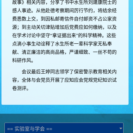
故事》相关内容，分享了书中水生所刘建康院士的
感人事迹。从他赴德考察期间厉行节约，将结余经
费悉数上交，到因私邮寄信件自付邮资不占公家资
源；到主动关切津贴增加后党费应如何缴纳，以及
在学术讨论中坚守“拿证据出来”的科学精神。这些
点滴小事生动诠释了水生所老一辈科学家无私奉
献、清正廉洁的高尚品格，严谨细致、一丝不苟的
科研作风。
会议最后王婷同志领学了保密警示教育相关内
容，全体与会党员开展了应知应会党规党纪知识试
卷测评。
== 实验室与学会 ==