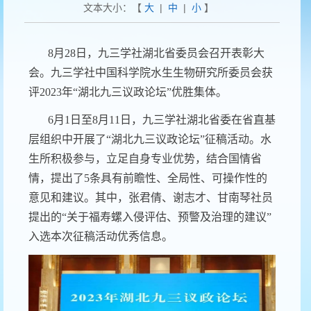
文本大小：【
大
|
中
|
小
】
8
月
28
日，九三学社湖北省委员会召开表彰大
会。九三学社中国科学院水生生物研究所委员会获
评
2023
年
“
湖北九三议政论坛
”
优胜集体。
6
月
1
日至
8
月
11
日，九三学社湖北省委在省直基
层组织中开展了“湖北九三议政论坛”征稿活动。水
生所积极参与，立足自身专业优势，结合国情省
情，提出了
5
条具有前瞻性、全局性、可操作性的
意见和建议。其中，张君倩、谢志才、甘南琴社员
提出的“关于福寿螺入侵评估、预警及治理的建议”
入选本次征稿活动优秀信息。