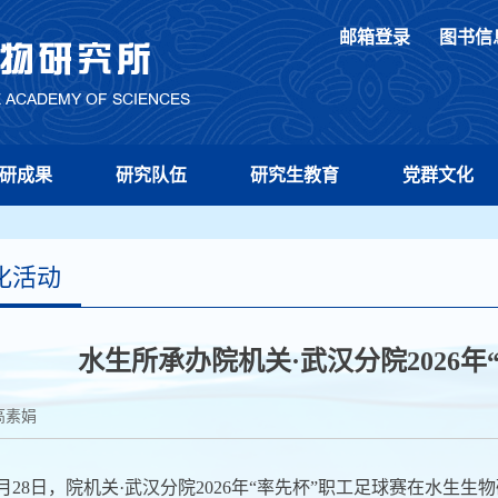
邮箱登录
图书信
研成果
研究队伍
研究生教育
党群文化
化活动
水生所承办院机关·武汉分院2026年
高素娟
3月28日，院机关·武汉分院2026年“率先杯”职工足球赛在水生
生物