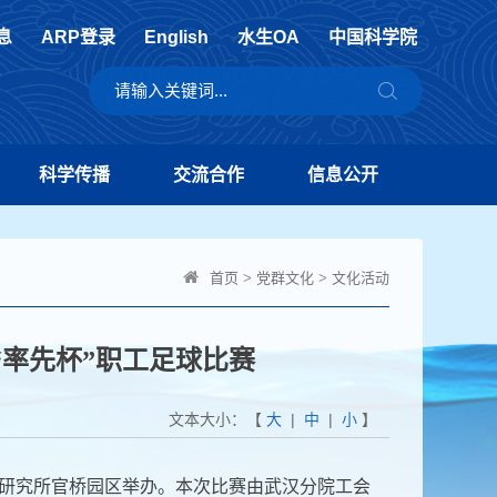
息
ARP登录
English
水生OA
中国科学院
科学传播
交流合作
信息公开
首页
>
党群文化
>
文化活动
“率先杯”职工足球比赛
文本大小：【
大
|
中
|
小
】
研究
所官桥园区
举办。本次比赛由武汉分院工会