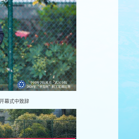
开幕式中致辞