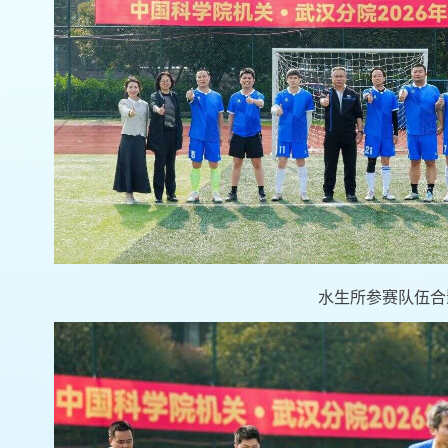
水生
所参赛队伍合