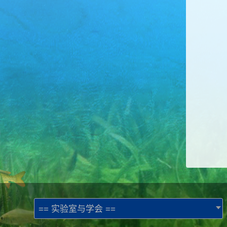
== 实验室与学会 ==