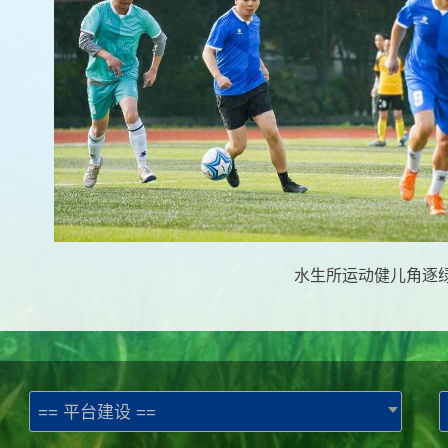
水生所运动健儿角逐
== 平台建设 ==