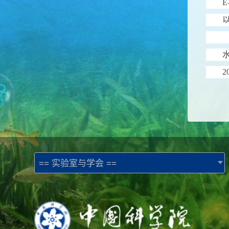
E
2
== 实验室与学会 ==