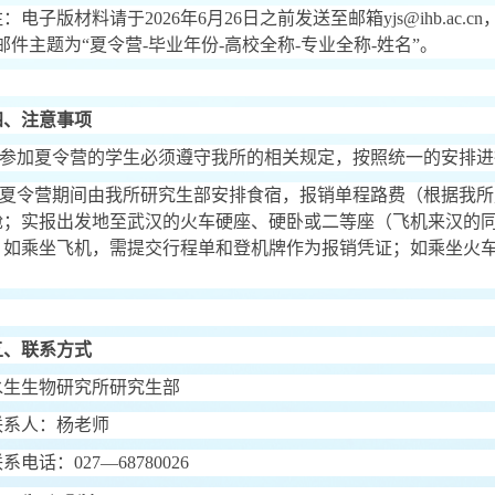
注：电子版材料请于
2026
年
6
月
26
日之前发送至邮箱
yjs@ihb.ac.cn
邮件主题为
“
夏令营
-
毕业年份
-
高校全称
-
专业全称
-
姓名
”
。
四、注意事项
参加夏令营的学生必须遵守我所的相关规定，按照统一的安排进
夏令营期间由我所研究生部安排食宿，报销单程路费（根据我所
舱；实报出发地至武汉的火车硬座、硬卧或二等座（飞机来汉的
，如乘坐飞机，需提交行程单和登机牌作为报销凭证；如乘坐火
。
五、联系方式
水生生物研究所研究生部
联系人：杨老师
联系电话：
027—68780026