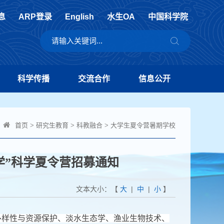
息
ARP登录
English
水生OA
中国科学院
科学传播
交流合作
信息公开
首页
>
研究生教育
>
科教融合
>
大学生夏令营暑期学校
物学”科学夏令营招募通知
文本大小：【
大
|
中
|
小
】
多样性与资源保护、淡水生态学、渔业生物技术、