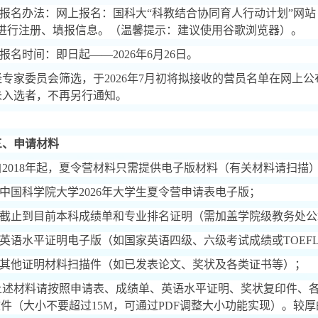
报名办法：网上报名：国科大
“
科教结合协同育人行动计划
”
网站
进行注册、填报信息。（温馨提示：建议使用谷歌浏览器）。
报名时间：即日起
——2026
年
6
月
26
日。
经专家委员会筛选，于
2026
年
7
月初将拟接收的营员名单在网上公
未入选者，不再另行通知。
三、申请材料
自
2018
年起，夏令营材料只需提供电子版材料（有关材料请扫描
中国科学院大学
2026
年大学生夏令营申请表电子版；
截止到目前本科成绩单和专业排名证明（需加盖学院级教务处公
英语水平证明电子版（如国家英语四级、六级考试成绩或
TOEF
其他证明材料扫描件（如已发表论文、奖状及各类证书等）；
上述材料请按照申请表、成绩单、英语水平证明、奖状复印件、
文件（大小不要超过
15M
，可通过
PDF
调整大小功能实现）。较厚