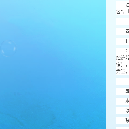
名
”
。
1.
2.
经济
销）
凭证