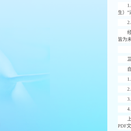
1.
生）
”
2.
皆为
1.
2.
3.
4.
PDF