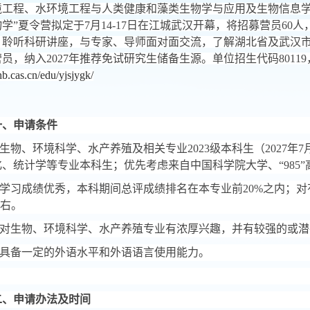
境工程、水环境工程与人类健康和藻类生物学与应用及生物信息
物学
”
夏令营拟定于
7
月
14-17
日在江城武汉开幕，将招募营员
60
人
，聆听科研讲座，与专家、导师面对面交流，了解湖北省及武汉
营员，纳入
2027
年推荐免试研究生储备生源。单位招生代码
80119
ihb.cas.cn/edu/yjsjygk/
一、申请条件
生物、环境科学、水产养殖及相关专业
2023
级本科生（
2027
年
7
化、统计学等专业本科生；优先考虑来自中国科学院大学、
“985”
学习成绩优秀，本科期间总评成绩排名在本专业前
20%
之内；对
右。
对生物、环境科学、水产养殖专业有浓厚兴趣，并有较强的或潜
具备一定的外语水平和外语语言使用能力。
二、申请办法及时间