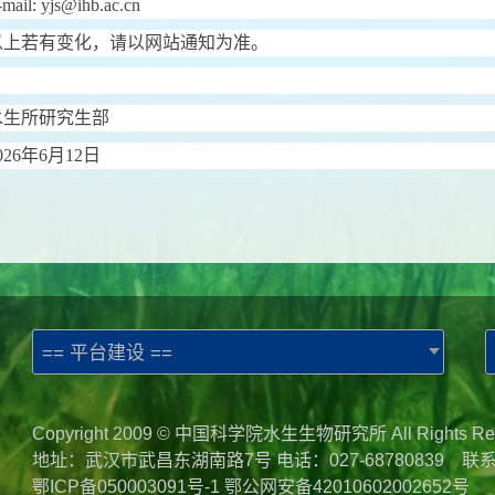
-mail: yjs@ihb.ac.cn
以上若有变化，请以网站通知为准。
水生所研究生部
026
年
6
月
12
日
== 平台建设 ==
Copyright 2009 © 中国科学院水生生物研究所 All Rights Re
地址：武汉市武昌东湖南路7号 电话：027-68780839 联
鄂ICP备050003091号-1
鄂公网安备42010602002652号