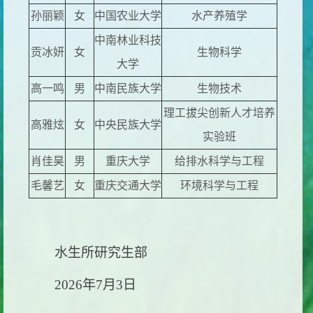
孙丽颖
女
中国农业大学
水产养殖学
中南林业科技
贡冰妍
女
生物科学
大学
高一鸣
男
中南民族大学
生物技术
理工拔尖创新人才培养
高雅炫
女
中央民族大学
实验班
肖佳昊
男
重庆大学
给排水科学与工程
毛馨艺
女
重庆交通大学
环境科学与工程
水生所研究生部
2026
年7月3日