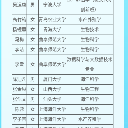
吴运康
男
宁波大学
创新班）
高竹筠
女
青岛农业大学
水产养殖学
杨镜蓉
女
青海大学
生物技术
冯梅
女
曲阜师范大学
生物科学
李洁
女
曲阜师范大学
生物科学
数据科学与大数据技术
李雪
女
曲阜师范大学
专业
陈迪凡
男
厦门大学
海洋科学
张金琳
女
山西大学
生物工程
张浩文
男
汕头大学
海洋科学
陈蓉
女
上海海洋大学
生物科学
李子音
女
上海海洋大学
水产养殖学