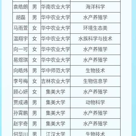
袁皓朗
男
华南农业大学
海洋科学
胡磊
男
华中农业大学
水产养殖学
马雨萱
女
华中农业大学
环境生态类
温翔宇
女
华中农业大学
水族科学与技术
向一可
女
华中农业大学
水产养殖学
易煜琪
女
华中农业大学
水产养殖学
向皓炜
男
华中师范大学
生物技术
李号梅
女
吉林农业大学
生物信息学
顾心妍
女
集美大学
水产养殖学
贾成通
男
集美大学
动物科学
孙霄鹏
男
集美大学
水产养殖学
赵宇奇
男
集美大学
水产养殖学
何华川
男
江汉大学
生物技术