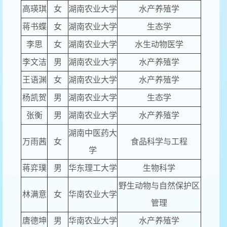
高瑛琪
女
湖南农业大学
水产养殖学
蒋书蝶
女
湖南农业大学
生态学
李思
女
湖南农业大学
水生动物医学
李文洁
男
湖南农业大学
水产养殖学
王语渊
女
湖南农业大学
水产养殖学
杨凯贺
男
湖南农业大学
生态学
张衡
男
湖南农业大学
水产养殖学
湖南中医药大
万雨茜
女
食品科学与工程
学
蒋弈璞
男
华东理工大学
生物科学
野生动物与自然保护区
林满意
女
华南农业大学
管理
唐德坤
男
华南农业大学
水产养殖学