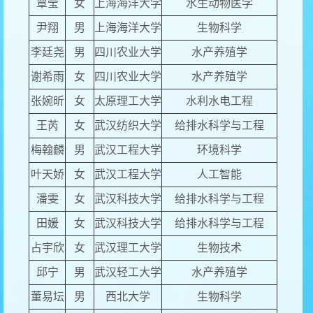
覃莹
女
上海海洋大学
水生动物医学
尹翔
男
上海海洋大学
生物科学
李廷尧
男
四川农业大学
水产养殖学
谢希雨
女
四川农业大学
水产养殖学
张婉昕
女
太原理工大学
水利水电工程
王芮
女
武汉纺织大学
给排水科学与工程
梅翰麟
男
武汉工程大学
环境科学
叶天娇
女
武汉工程大学
人工智能
潘雯
女
武汉科技大学
给排水科学与工程
田媛
女
武汉科技大学
给排水科学与工程
占宇欣
女
武汉理工大学
生物技术
邱宁
男
武汉轻工大学
水产养殖学
董易坛
男
西北大学
生物科学