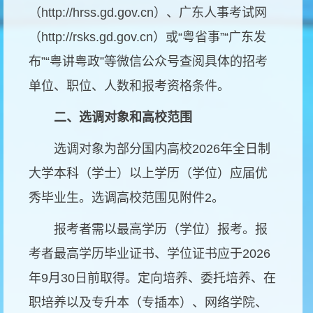
（
http://hrss.gd.gov.cn
）、广东人事考试网
（
http://rsks.gd.gov.cn
）或
“
粤省事
”“
广东发
布
”“
粤讲粤政
”
等微信公众号查阅具体的招考
单位、职位、人数和报考资格条件。
二、选调对象和高校范围
选调对象为部分国内高校
2026
年全日制
大学本科（学士）以上学历（学位）应届优
秀毕业生。选调高校范围见附件
2
。
报考者需以最高学历（学位）报考。报
考者最高学历毕业证书、学位证书应于
2026
年
9
月
30
日前取得。定向培养、委托培养、在
职培养以及专升本（专插本）、网络学院、