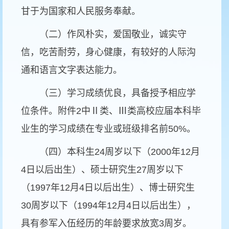
甘于为国家和人民服务奉献。
（二）作风朴实，爱国敬业，诚实守
信，吃苦耐劳，身心健康，有较好的人际沟
通和语言文字表达能力。
（三）学习成绩优良，具备授予相应学
位条件。附件
2
中
Ⅱ
类、
Ⅲ
类高校应届本科毕
业生的学习成绩在专业或班级排名前
50%
。
（四）本科生
24
周岁以下（
2000
年
12
月
4
日以后出生）、硕士研究生
27
周岁以下
（
1997
年
12
月
4
日以后出生）、博士研究生
30
周岁以下（
1994
年
12
月
4
日以后出生），
具有参军入伍经历的年龄要求放宽
3
周岁。