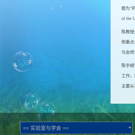
题为“阿肯
of the
陈教授
例重点
与会师
陈宇顺
工作，
主要从
== 实验室与学会 ==