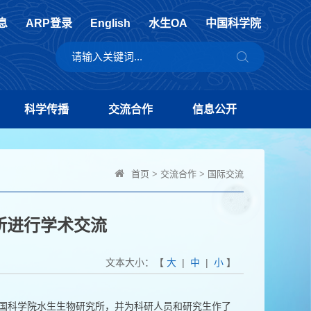
息
ARP登录
English
水生OA
中国科学院
科学传播
交流合作
信息公开
首页
>
交流合作
>
国际交流
所进行学术交流
文本大小：【
大
|
中
|
小
】
中国科学院水生生物研究所，并为科研人员和研究生作了