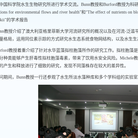
中国科学院水生生物研究所进行学术交流。
Bunn
教授和
Burford教授
为科
tions for environmental flows and river health
”和“
The effect of nutrients on 
kii
”的学术报告
nn
教授介绍了澳大利亚格里菲斯大学河流研究所的概况以及在河流
-
泛滥
量格局，运用同位素示踪的方式研究水生态系统食物网结构，以及水生生
rford教授
着重介绍了针对水华蓝藻拟柱胞藻所作的研究工作。拟柱胞藻是
分种类能够产生肝毒性拟柱胞藻毒素，带来了饮用水安全风险。
Michele
教
的产生和释放进行了细致的研究，发现不同藻株存在较大的差异性。
问期间，
Bunn教授
一行还参观了水生所淡水藻种库和多个学科组的实验室