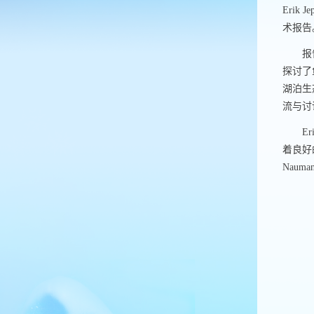
Erik Je
术报告
报
探讨了
湖泊生
流与讨
Er
着良好
Nauman