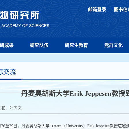
邮箱登录
图书信
研成果
研究队伍
研究生教育
党群文化
际交流
丹麦奥胡斯大学Erik Jeppese
任艳、叶少文
月
26
至
29
日，丹麦奥胡斯大学（
Aarhus University
）
Erik Jeppesen
教授应邀