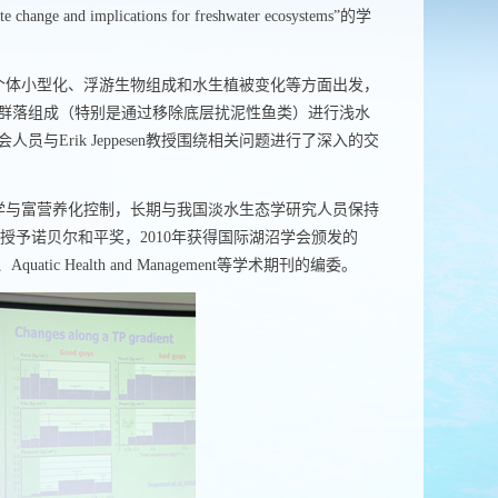
te change and implications for freshwater ecosystems
”的学
个体小型化、浮游生物组成和水生植被变化等方面出发，
群落组成（特别是通过移除底层扰泥性鱼类）进行浅水
会人员与
Erik Jeppesen
教授围绕相关问题进行了深入的交
学与富营养化控制，长期与我国淡水生态学研究人员保持
授予诺贝尔和平奖，
2010
年获得国际湖沼学会颁发的
、
Aquatic Health and Management
等学术期刊的编委。