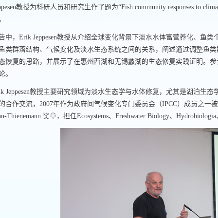
ppesen
教授为科研人员和研究生作了题为“
Fish community responses to clima
。
告中，
Erik Jeppesen
教授从介绍全球变化背景下淡水水体富营养化、鱼类
鱼类群落结构、气候变化及淡水生态系统之间的关系，阐述通过调整鱼类
态恢复的思路，并展示了在惠州西湖和无锡蠡湖的生态修复实践证明。参
论。
ik Jeppesen
教授主要研究领域为淡水生态学与水体修复，尤其是湖泊生态
的合作交流，
2007
年作为政府间气候变化专门委员会（
IPCC
）成员之一被
n-Thienemann
奖章，担任
Ecosystems
、
Freshwater Biology
、
Hydrobiologia