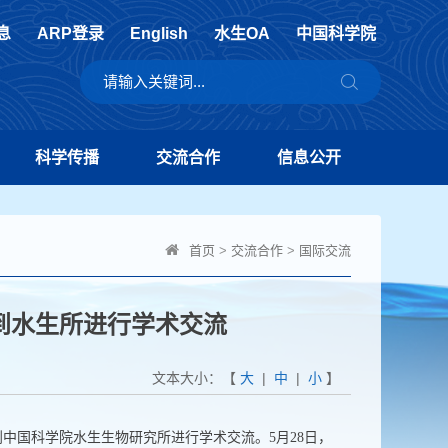
息
ARP登录
English
水生OA
中国科学院
科学传播
交流合作
信息公开
首页
>
交流合作
>
国际交流
n教授到水生所进行学术交流
文本大小：【
大
|
中
|
小
】
到中国科学院水生生物研究所进行学术交流。
5
月
28
日，