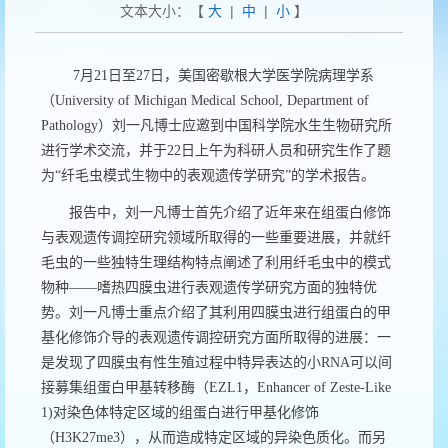
文本大小：【
大
|
中
|
小
】
7
月
21
日
至
27
日，美国密歇根大学医学院病理学系
（
University of Michigan Medical School, Department of
Pathology
）刘一凡博士应邀到
中国科学院水生生物研究所
进行学术交流，并于
22
日上午为科研人员和研究生作了题
为“纤毛虫模式生物中的表观遗传学研究”的学术报告。
报告中，
刘一凡
博士首先介绍了近年来在组蛋白修饰
与表观遗传调控研究领域所取得的一些重要进展，并就纤
毛虫的一些独特生理结构特点阐述了利用纤毛虫中的模式
物种
——
嗜热四膜虫进行表观遗传学研究方面的独特优
势。
刘一凡
博士重点介绍了其利用四膜虫进行组蛋白的甲
基化修饰介导的表观遗传调控研究方面所取得的进展：一
是发现了四膜虫有性生殖过程中特异表达的小
RNA
可以间
接募集组蛋白甲基转移酶（
EZL1
，
Enhancer of Zeste-Like
1)
对染色体特定区域的组蛋白进行甲基化修饰
（
H3K27me3
），从而造成特定区域的异染色质化。而另