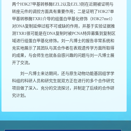
两个
H3K27
甲基转移酶
EZL2
以及
EZL3
则在近期被证明与
转座元件的调控方面具有重要作用；二是证明了
H3K27
单
甲基转移酶
TXR1
介导的组蛋白甲基化修饰（
H3K27me1
）
对
DNA
复制延伸过程不可或缺的作用，并基于实验证据推
测
TXR1
很可能是在
DNA
复制时被
PCNA
特异募集到复制区
域进行组蛋白甲基化修饰。
刘一凡
博士的报告非常系统和
充实地展示了其团队与其合作者在表观遗传学方面所取得
的成果，与会师生也就各自感兴趣的问题与
刘一凡
博士展
开了交流。
刘一凡
博士来访期间，还与原生动物功能基因组学学
科组的科研人员和研究生就双方正在进行的多个合作研究
项目做了深入、充分的交流探讨，并制定了后续的合作研
究计划。