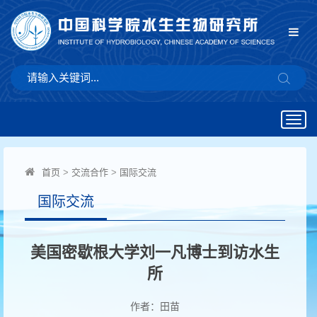
Togg
navig
首页
>
交流合作
>
国际交流
国际交流
美国密歇根大学刘一凡博士到访水生
所
作者：田苗