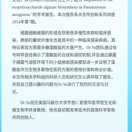
exopolysaccharide alginate biosynthesis in Pseudomonas
aeruginosa
”的学术报告。本次报告系水生所创新系列讲座
2014年第7期。
细菌细胞被膜的形成会导致很多慢性疾病和临床感
染，肺部的囊状纤维化也是其中的一种临床感染疾病，其
特征表现为荚膜多糖藻酸盐的大量产生。
Dr.Yu
团队通过信
号转导途径揭示了藻酸盐的合成和调控机制
,
并且通过暴露
于细菌气溶胶环境下的小鼠肺部感染模型进一步证明了藻
酸盐作为生物多聚物在医药方面的使用价值和商业价值。
水生所相关学科组的科研人员和研究生认真听取了报告，
并就自己感兴趣的问题与
Dr.Yu
进行了热烈的交流与讨
论。
Dr.Yu
现任美国马歇尔大学乔恩
C.
爱德华医学院生化和
微生物学终身教授，他也是初期发育技术的首席科学家和
共同创始人。