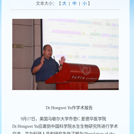
文本大小：【
大
|
中
|
小
】
Dr.Hongwei Yu
作学术报告
9
月
17
日，美国马歇尔大学乔恩
C.
爱德华医学院
Dr.Hongwei Yu
应邀到中国科学院水生生物研究所进行学术
交流，并为科研人员和研究生作了题为“
Regulation of the