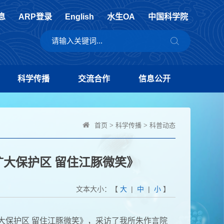
息
ARP登录
English
水生OA
中国科学院
科学传播
交流合作
信息公开
首页
>
科学传播
>
科普动态
大保护区 留住江豚微笑》
文本大小：【
大
|
中
|
小
】
扩大保护区 留住江豚微笑》，采访了我所朱作言院