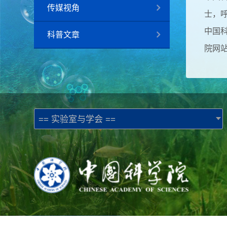
传媒视角
士，
中国
科普文章
院网
== 实验室与学会 ==