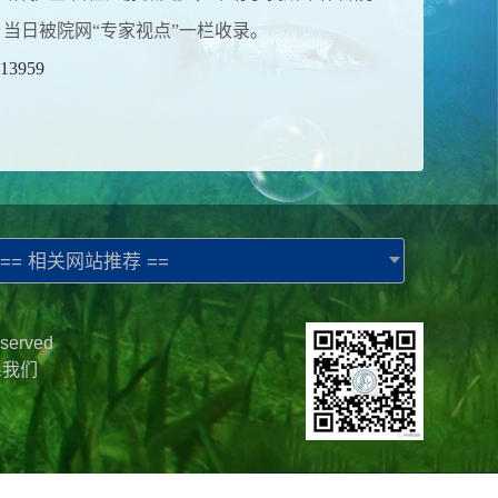
当日被院网“专家视点”一栏收录。
=13959
== 相关网站推荐 ==
served
系我们