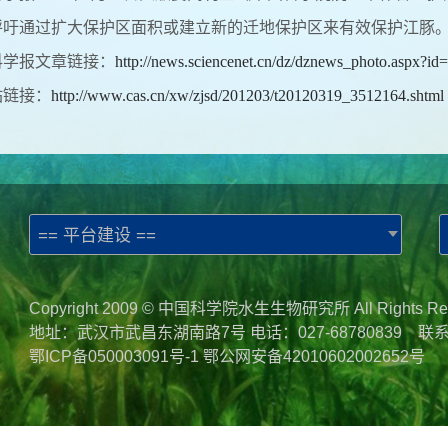
呼吁通过扩大保护区面积或建立新的迁地保护区来有效保护江豚。
科学报文章链接：
http://news.sciencenet.cn/dz/dznews_photo.aspx?id
站链接：
http://www.cas.cn/xw/zjsd/201203/t20120319_3512164.shtml
== 平台建设 ==
Copyright 2009 © 中国科学院水生生物研究所 All Rights Re
地址：武汉市武昌东湖南路7号 电话：027-68780839 联
鄂ICP备050003091号-1
鄂公网安备42010602002652号