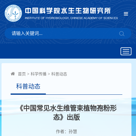
Togg
navig
首页
>
科学传播
>
科普动态
科普动态
《中国常见水生维管束植物孢粉形
态》出版
作者：孙慧