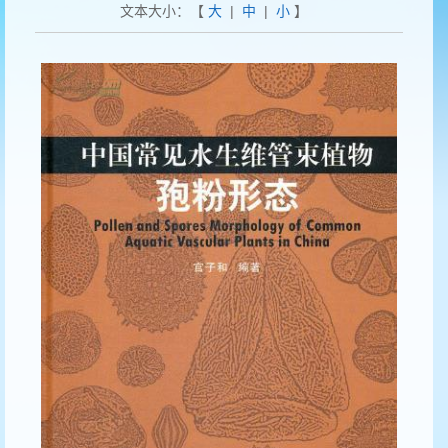
文本大小：【
大
|
中
|
小
】