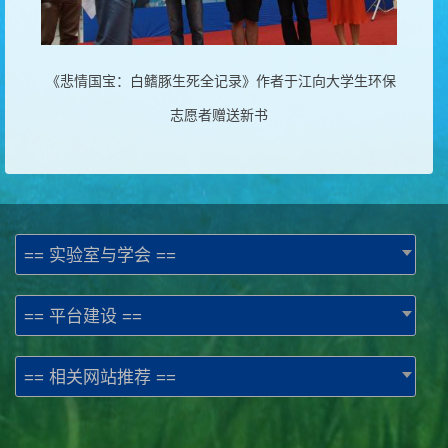
《悲情国宝：白鳍豚生死全记录》作者于江向大学生环保
志愿者赠送新书
== 实验室与学会 ==
== 平台建设 ==
== 相关网站推荐 ==