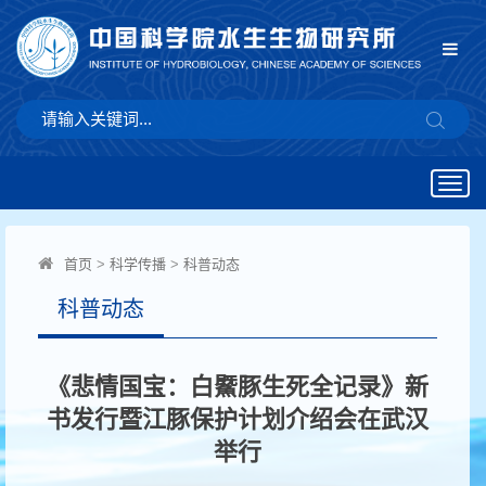
Togg
navig
首页
>
科学传播
>
科普动态
科普动态
《悲情国宝：白鱀豚生死全记录》新
书发行暨江豚保护计划介绍会在武汉
举行