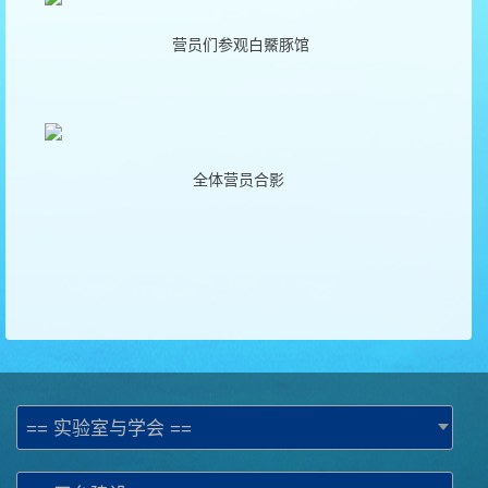
营员们参观白鱀豚馆
全体营员合影
== 实验室与学会 ==