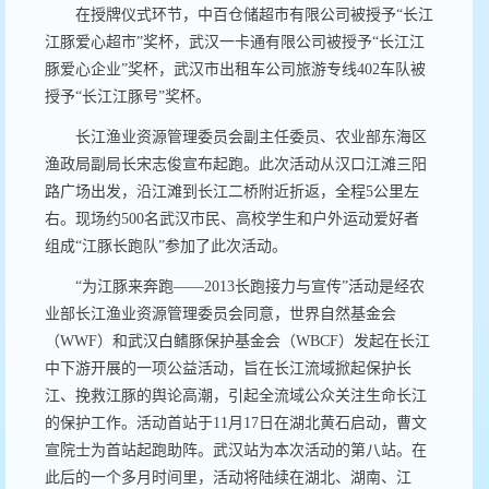
在授牌仪式环节，中百仓储超市有限公司被授予“长江
江豚爱心超市”奖杯，武汉一卡通有限公司被授予“长江江
豚爱心企业”奖杯，武汉市出租车公司旅游专线
402
车队被
授予“长江江豚号”奖杯。
长江渔业资源管理委员会副主任委员、农业部东海区
渔政局副局长宋志俊
宣布起跑。此次活动从汉口江滩三阳
路广场出发，沿江滩到长江二桥附近折返，全程5公里左
右。现场约
500
名武汉市民、高校学生和户外运动爱好者
组成“江豚长跑队”参加了此次活动。
“
为江豚来奔跑
——2013
长跑接力与宣传
”
活动是经农
业部长江渔业资源管理委员会同意，世界自然基金会
（
WWF
）和武汉白鳍豚保护基金会（
WBCF
）发起在长江
中下游开展的一项公益活动，旨在长江流域掀起保护长
江、挽救江豚的舆论高潮，引起全流域公众关注生命长江
的保护工作。活动首站于
11
月
17
日在湖北黄石启动，曹文
宣院士为首站起跑助阵。武汉站为本次活动的第八站。在
此后的一个多月时间里，活动将陆续在湖北、湖南、江