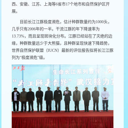
西、安徽、江苏、上海等
6
省市
17
个地市和自然保护区开
展。
目前长江江豚极度濒危，估计种群数量约为
1000
头，
几乎只有
2006
年的一半。干流江豚的年下降速率为
13.73%
，而且呈现斑块化分布。江豚已经站在了灭绝的边
缘，种群数量远少于大熊猫，且种群呈现快速下降趋势，
世界自然保护联盟（
IUCN
）最新的评估报告拟将长江江豚
列为
“
极度濒危
”
级。