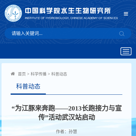
Togg
navig
首页
>
科学传播
>
科普动态
科普动态
“为江豚来奔跑——2013长跑接力与宣
传”活动武汉站启动
作者：孙慧