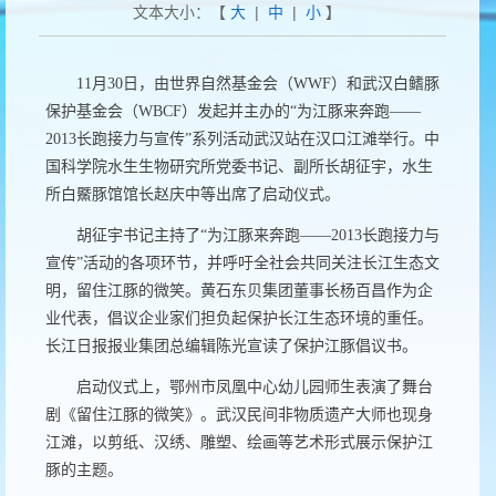
文本大小：【
大
|
中
|
小
】
11
月
30
日，由世界自然基金会（
WWF
）和武汉白鳍豚
保护基金会（
WBCF
）发起并主办的
“
为江豚来奔跑
——
2013
长跑接力与宣传
”
系列活动武汉站在汉口江滩举行。中
国科学院水生生物研究所党委书记、副所长胡征宇，水生
所白鱀豚馆馆长赵庆中等出席了启动仪式。
胡征宇书记主持了“为江豚来奔跑——
2013
长跑接力与
宣传”活动的各项环节，并呼吁全社会共同关注长江生态文
明，留住江豚的微笑。黄石东贝集团董事长杨百昌作为企
业代表，倡议企业家们担负起保护长江生态环境的重任。
长江日报报业集团总编辑陈光宣读了保护江豚倡议书。
启动仪式上，鄂州市凤凰中心幼儿园师生表演了舞台
剧《留住江豚的微笑》。武汉民间非物质遗产大师也现身
江滩，以剪纸、汉绣、雕塑、绘画等艺术形式展示保护江
豚的主题。