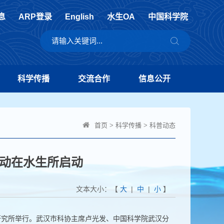
息
ARP登录
English
水生OA
中国科学院
科学传播
交流合作
信息公开
首页
>
科学传播
>
科普动态
活动在水生所启动
文本大小：【
大
|
中
|
小
】
研究所举行。武汉市科协主席卢光发、中国科学院武汉分