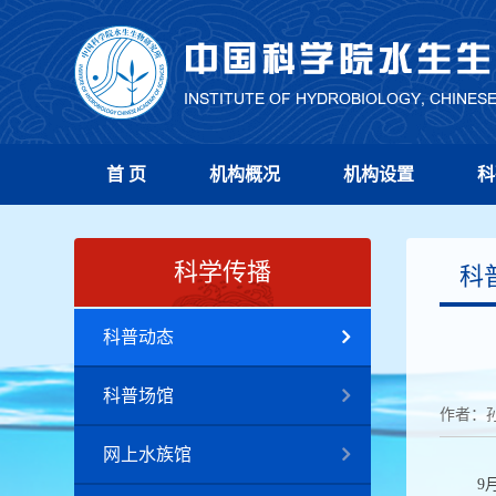
首 页
机构概况
机构设置
科
科学传播
科
科普动态
科普场馆
作者：
网上水族馆
9