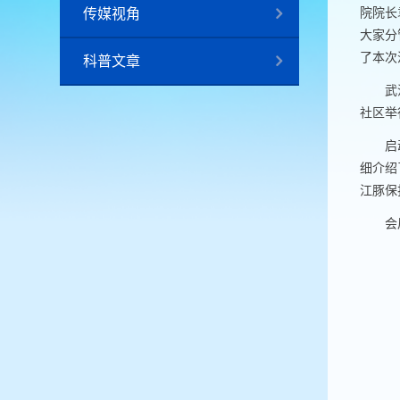
传媒视角
院院长
大家分
了本次
科普文章
武
社区举
启
细介绍
江豚保
会