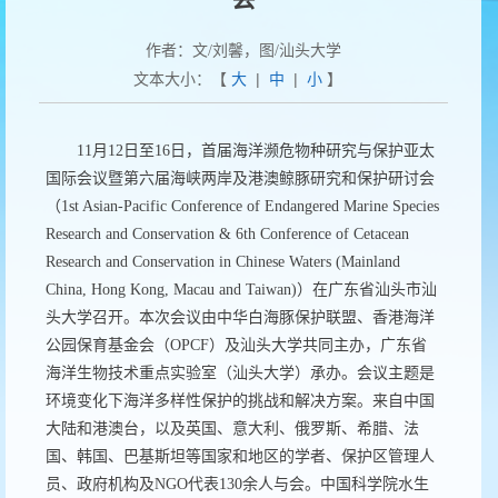
作者：文/刘馨，图/汕头大学
文本大小：【
大
|
中
|
小
】
11
月
12
日至
16
日，首届海洋濒危物种研究与保护亚太
国际会议暨第六届海峡两岸及港澳鲸豚研究和保护研讨会
（
1st Asian-Pacific Conference of Endangered Marine Species
Research and Conservation & 6th Conference of Cetacean
Research and Conservation in Chinese Waters (Mainland
China, Hong Kong, Macau and Taiwan)
）在广东省汕头市汕
头大学召开。本次会议由中华白海豚保护联盟、香港海洋
公园保育基金会（
OPCF
）及汕头大学共同主办，广东省
海洋生物技术重点实验室（汕头大学）承办。会议主题是
环境变化下海洋多样性保护的挑战和解决方案。来自中国
大陆和港澳台，以及英国、意大利、俄罗斯、希腊、法
国、韩国、巴基斯坦等国家和地区的学者、保护区管理人
员、政府机构及
NGO
代表
130
余人与会。中国科学院水生