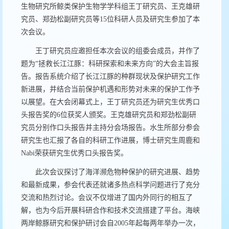
生物研究所鲸类保护生物学学科组王丁研究员、王克雄研
究员、郑劲松副研究员等
15
位科研人员及研究生参加了本
次会议。
王丁研究员应邀担任本次会议的组委会成员，并作了
题为“拯救长江江豚：科研探索和未来方向
”
的大会主旨报
告。报告系统介绍了长江江豚的种群现状及保护研究工作
新进展，并结合当前保护机遇和形势对未来的保护工作予
以展望。在大会闭幕式上，王丁研究员还为研究生优秀口
头报告奖的
6
位获奖人颁奖。王克雄研究员和郑劲松副研
究员分别作口头报告并主持分会场报告。水生所部分参会
研究生也汇报了各自的科研工作进展，博士研究生周鹿和
Nabi
荣获研究生优秀口头报告奖。
此次会议探讨了海洋濒危物种保护的研究进展、趋势
和最新成果，参会代表还就诸多热点科学问题进行了充分
交流和热烈讨论。会议不仅增进了国内外同行的相互了
解，也为今后开展科研合作和技术交流搭建了平台。海峡
两岸鲸豚研究和保护研讨会自
2005
年起每两年举办一次，