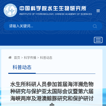
Togg
navig
首页
>
科学传播
>
科普动态
科普动态
水生所科研人员参加首届海洋濒危物
种研究与保护亚太国际会议暨第六届
海峡两岸及港澳鲸豚研究和保护研讨
会