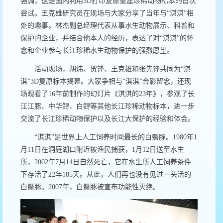
强调，这是国内利用
3D
打印复原重建珍稀动物标本的首次
尝试。王克雄研究员在现场与大家分享了当年与“淇淇”相
处的趣事。林杰副总经理代表从事水生动物展示、科普和
保护的企业，并结合他本人的经历，表达了对“淇淇”的怀
念和企业参与长江珍稀水生动物保护的强烈愿望。
活动现场，胡炜、贺锋、王克雄和张先锋共同为“淇
淇”
3D
复原标本揭幕。大家争相与“淇淇”合影留念，还现
场观看了
16
年前制作的幻灯片《淇淇的
23
年》，参观了长
江江豚、中华鲟、白鲟等其他长江珍稀动物标本，进一步
交流了长江珍稀动物保护以及长江大保护的经验和体会。
“淇淇”是世界上人工饲养时间最长的白鱀豚。
1980
年
1
月
11
日在洞庭湖口附近被渔民捕获，
1
月
12
日送至水生
所，
2002
年
7
月
14
日自然死亡，它
在水生所人工饲养条件
下
存活了
22
年
185
天。从此，人们再也没有见过一头活的
白鱀豚。
2007
年，白鱀豚被宣布功能性灭绝。