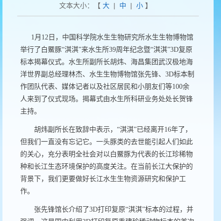
文本大小：【
大
|
中
|
小
】
1
月
12
日，中国科学院水生生物研究所水生生物博物馆
举行了白鱀豚“淇淇”来水生所
39
周年纪念暨“淇淇”
3D
复原
标本揭幕仪式。水生所副所长胡炜、海昌集团武汉极地海
洋世界副总经理林杰、水生生物博物馆张先锋、
3D
标本制
作团队代表、媒体记者以及社区居民和小朋友们等
100
余
人来到了仪式现场。揭幕式由水生所科研业务处处长贺锋
主持。
胡炜副所长在致辞中表示，“淇淇”已经离开
16
年了，
但我们一直没有忘记它。一头豚类的去世能引起人们如此
的关心，充分表明全社会对以白鱀豚为代表的长江珍稀物
种和长江生态环境保护的高度关注。在当前长江大保护的
背景下，我们更要做好长江水生生物资源研究和保护工
作。
张先锋馆长介绍了
3D
打印复原“淇淇”标本的过程，并