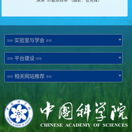
“淇淇”
3D
复原标本
（摄影：张先锋）
== 实验室与学会 ==
== 平台建设 ==
== 相关网站推荐 ==