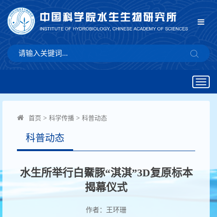
Togg
navig
首页
>
科学传播
>
科普动态
科普动态
水生所举行白鱀豚“淇淇”3D复原标本
揭幕仪式
作者：王环珊