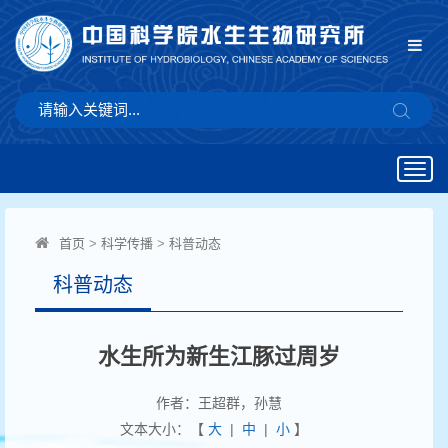
Togg
navig
首页
>
科学传播
>
科普动态
科普动态
水生所为新生江豚过周岁
作者：王超群，孙慧
文本大小：【
大
|
中
|
小
】