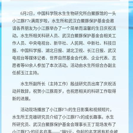
6
月
2
日，中国科学院水生生物研究所白鱀豚馆的一头
小江豚
F7c
满周岁啦，水生所和武汉白鱀豚保护基金会邀
请各界朋友为小江豚举办了一个简单而温馨的生日庆祝活
动。水生所相关科研人员、武汉白鱀豚保护基金会相关工
作人员、中央电视台、新华社、
人民网、中新社、科技日
报、中国科学报、湖北日报、湖北卫视、长江日报、武汉
电视台
等媒体记者、世界自然基金会代表、企业代表、志
愿者等
60
余人参加了本次活动。活动由水生所综合办副主
任郝玉江主持。
水生所副所长（主持工作）殷战研究员出席了庆祝活
动并致辞，祝贺小江豚周岁，也祝愿相关的科研工作取得
新的进展。
活动现场播放了小江豚
F7c
的生日影集和视频短片。
水生所王克雄研究员介绍了小江豚
F7c
的成长趣事。水生
所研究员、武汉白鱀豚保护基金会理事长王丁现场发布了
小江豚
F7c
的征名启事——“捐
9
元，你起的名字将有机会被