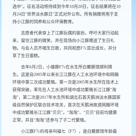
选中”。征名活动将持续到今年
10
月
20
日，征名结果将在
10
月
24
日“世界淡水豚日”正式对外公布。所有捐赠将用于支
持小江豚的饲养和公众环保教育。
志愿者代表穿上了江豚玩偶的装扮，呼吁大家行动起
来，留住江豚的微笑，并在现场向小江豚赠送了生日礼
物。与会人员齐唱生日歌，共同祝愿
F7c
茁壮成长，并分
享了生日蛋糕。
去年
6
月
2
日，小雄豚
F7c
在水生所白鱀豚馆顺利降
生。这是自
2005
年以来长江江豚在人工水池环境中和网箱
环境中第三次成功繁殖。第一次是
2005
年水生所在技术上
获得突破，率先在人工水池环境中成功繁殖长江江豚“淘
淘”，第二次是
2017
年水生所和湖北石首天鹅洲淡水豚国家
级自然保护区联合技术攻关，首次在天鹅洲故道网箱环境
中成功繁殖长江江豚“贝贝”。“淘淘”、“贝贝”目前均健康
正常，并且“淘淘”还参与了子二代繁殖。
小江豚
F7c
的母亲叫福七（
F7
），是白鱀豚馆年龄最