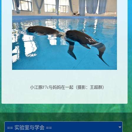
小江豚
F7c
与妈妈在一起（摄影：王超群）
== 实验室与学会 ==