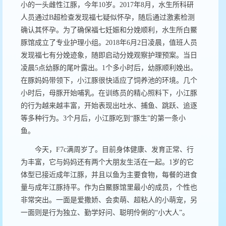
小的一头雌性江豚，今年
10
岁。
2017
年
8
月，水生所科研
人员通过
B
超检查发现福七疑似怀孕，随后通过激素检测
确认其怀孕。为了确保福七妊娠和分娩顺利，水生所白鱀
豚馆成立了专业护理小组。
2018
年
6
月
2
日凌晨，值班人员
发现福七有分娩迹象，随即启动分娩观察护理预案。当日
凌晨
5
点幼豚的尾叶露出。
1
个多小时后，幼豚顺利娩出。
在豚妈妈带领下，小江豚很快适应了饲养池的环境。几个
小时后，母豚开始哺乳。在训练员的精心照料下，小江豚
的行为越来越丰富，开始表现出吐水、捕鱼、跳跃、追逐
等多种行为。
3
个月后，小江豚吃到“豚生”的第一条小
鱼。
今天，
F7c
满周岁了。目前身体健康、发育正常、行
为丰富，它与妈妈还有两个大朋友生活在一起。
1
岁的它
体型已接近成年江豚，并且以鱼为主要食物，每餐的进食
量与成年江豚持平。作为白鱀豚馆里最小的成员，个性也
非常突出。一面是爱撒娇、会卖萌、超粘人的小萌宠，另
一面则是行为独立、勤学好问、聪明伶俐的“小大人”。