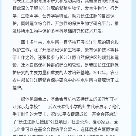
的长江江豚繁育技术研究和成功实践，其最重要的价值是
籍此深入了解长江江
豚的繁殖生物学、发育生物学、行为
学、生物声学、营养学等特征，助力
长江江豚的自然保
护，同时建立综合性、开放性的保护生物学研究平台，推
进珍稀水生物种保护多学科基础研究和技术开发。
四十多年来，水生所一直坚持开展长江江豚的研究和
保护工作，除了开展基础保护生物学、繁育保护技术等科
研工作之外，还积极参与长江江豚自然保护区的规划和建
设、迁地自然保护种群的建立和管理，是我国长江江豚保
护研究的主要力量和重要的人才培养基地。
2017
年，农业
农村部长江江豚繁育保护研究中心在水生所白鱀豚馆正式
挂牌。
媒体见面会上，基金会等机构支持建立的第
7
所“守护
江豚示范学校”——武汉长春街小学的师生代表展示了他们
手工制作的大贺卡，祝
F9C
平安健康成长。基金会还启动
了“长江江豚后援团”公益项目，社会公众、爱心家庭、爱
心企业可以在基金会微信平台留言，选择后援白鱀豚馆饲