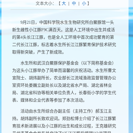
文本大小：【
大
|
中
|
小
】
9
月
21
日，中国科学院水生生物研究所白鱀豚馆一头
新生雌性小江豚
F9C
满百天。这是人工环境中出生并成活
的第
4
头长江江豚，也是全人工环境中首次成功繁育的第
二代长江江豚，标志着水生所长江江豚繁育保护技术研究
取得新突破，产生了新成效。
水生所和武汉白鱀豚保护基金会（以下简称基金会）
为这头小江豚举办了简单而温馨的庆祝活动。水生所曹文
宣院士、胡炜副所长，农业部长江流域渔政监督管理办公
室资环处娄巍立副处长以及湖北省水产局、湖北省林业
局、湖北省科协等相关单位负责人，长春街小学的学生代
表、媒体和企业代表等参加了本次活动。
活动由水生所综合办副主任（主持工作）郝玉江主
持。胡炜副所长致欢迎词。
郑劲松博士介绍了长江江豚繁
育技术新进展以及小江豚的出生和成长过程，王克雄研究