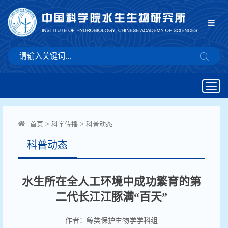
Togg
navig
首页
>
科学传播
>
科普动态
科普动态
水生所在全人工环境中成功繁育的第
二代长江江豚满“百天”
作者：鲸类保护生物学学科组