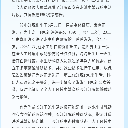
员代表基金会发布并启动了“长江江豚后援团”公益项目。
与会人员通
过大屏幕观看了江豚母女在水池中嬉戏的生活
片段，共同祝愿
F9C
健康成长。
该小江豚出生于
6
月
11
日，目前身体健康、发育正
常、行为丰富。
F9C
的妈妈福久（
F9
），今年
11
岁，
2011
年由鄱阳湖引进至水生所白鱀豚馆。爸爸淘淘，今年
14
岁，
2005
年
7
月在水生所白鱀豚馆出生，是世界上第一头
在全人工环境中成功繁育的长江江豚。淘淘出生后一直生
活在白鱀豚馆，水生所科技人员通过多年努力和探索，建
立了多项繁殖辅助技术，并对这些技术进行了应用，以保
障淘淘繁殖行为的正常进行。第二代江豚
F9C
出生后，科
研人员通过亲子鉴定，进一步证实了淘淘与
F9C
的父女关
系，同时也证明了全人工环境中繁育的长江江豚能够成功
参与繁殖。
作为当前长江干流生活的极可能是唯一的水生哺乳动
物和食物链的顶端物种，长江江豚的种群状况，指示并反
映着其繁衍栖息地——长江的生态健康状态。
人工环境中