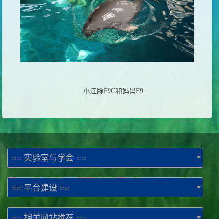
小江豚
F9C
和妈妈
F9
== 实验室与学会 ==
== 平台建设 ==
== 相关网站推荐 ==