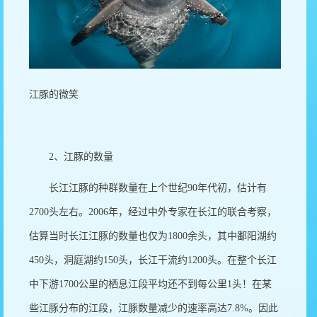
江豚的微笑
2
、江豚的数量
长江江豚的种群数量在上个世纪
90
年代初，估计有
2700
头左右。
2006
年，经过中外专家在长江的联合考察，
估算当时长江江豚的数量也仅为
1800
余头，其中鄱阳湖约
450
头，洞庭湖约
150
头，长江干流约
1200
头。在整个长江
中下游
1700
公里的栖息江段平均还不到每公里
1
头！在某
些江豚分布的江段，江豚数量减少的速率高达
7.8%
。因此