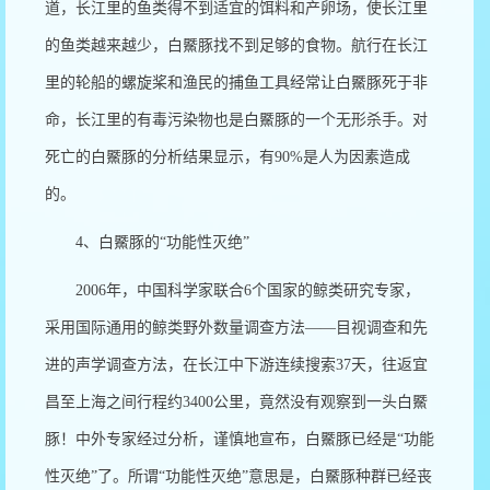
道，长江里的鱼类得不到适宜的饵料和产卵场，使长江里
的鱼类越来越少，白鱀豚找不到足够的食物。航行在长江
里的轮船的螺旋桨和渔民的捕鱼工具经常让白鱀豚死于非
命，长江里的有毒污染物也是白鱀豚的一个无形杀手。对
死亡的白鱀豚的分析结果显示，有
90%
是人为因素造成
的。
4
、白鱀豚的“功能性灭绝”
2006
年，中国科学家联合
6
个国家的鲸类研究专家，
采用国际通用的鲸类野外数量调查方法——目视调查和先
进的声学调查方法，在长江中下游连续搜索
37
天，往返宜
昌至上海之间行程约
3400
公里，竟然没有观察到一头白鱀
豚！中外专家经过分析，谨慎地宣布，白鱀豚已经是“功能
性灭绝”了。所谓“功能性灭绝”意思是，白鱀豚种群已经丧