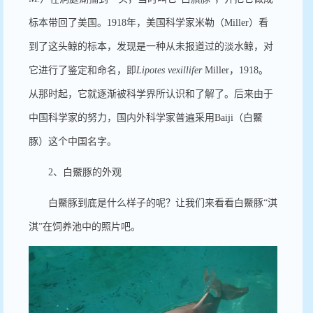
标本带回了美国。
1918
年，美国科学家米勒（
Miller
）看
到了这头鲸的标本，发现是一种从未报道过的淡水鲸，对
它进行了鉴定和命名，即
Lipotes vexillifer
Miller
，
1918
。
从那时起，它就逐渐被科学界所认识和了解了。后来由于
中国科学家的努力，国内外科学家普遍采用
Baiji
（白鱀
豚）这个中国名字。
2
、白鱀豚的外观
白鱀豚到底是什么样子的呢？让我们来看看白鱀豚
“
淇
淇
”
在饲养池中的照片吧。