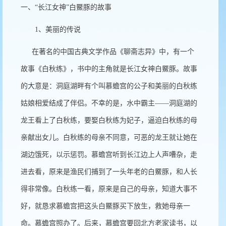
一、
“
长江女神
”
白鱀豚的故事
1
、美丽的传说
在著名的中国古典文学作品《聊斋志异》中，有一个
故事《白秋练》，书中的主角就是长江女神白鱀豚。故事
的大意是：洞庭湖畔有个叫慕蟾宫的公子和美丽的白秋练
姑娘相爱结成了伴侣。不幸的是，水中霸主
——
洞庭湖的
龙王看上了白秋练，要娶白秋练为妃子，逼迫白秋练的母
亲献出女儿。白秋练的母亲不同意，可恶的龙王就让她在
湖边饿死，以示惩罚。慕蟾宫听到长江边上人声嘈杂，走
进去看，原来是渔民们捕到了一头年老的白鱀豚，和人长
得非常像。白秋练一看，原来是自己的母亲，知道大事不
好，就恳求慕蟾宫把这头白鱀豚买下放生，救她母亲一
命。慕蟾宫照办了。后来，慕蟾宫要回北方老家读书，以