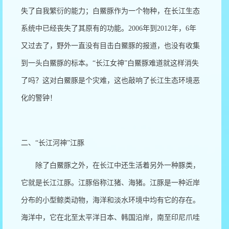
失了自我繁衍的能力；白鱀豚作为一个物种，在长江生态
系统中已经丧失了其原有的功能。
2006
年到
2012
年，
6
年
又过去了，野外一直没有目击白鱀豚的报道，也没有收集
到一头白鱀豚的标本。“长江女神”白鱀豚难道就这样消失
了吗？这对白鱀豚是个灾难，这也敲响了长江生态环境恶
化的警钟！
二、
“
长江河神
”
江豚
除了白鱀豚之外，在长江中还生活着另外一种豚类，
它就是长江江豚。江豚俗称江猪、海猪。江豚是一种近岸
分布的小型鲸类动物，海洋和淡水环境中均有它的存在。
海洋中，它在北至太平洋日本、韩国沿岸，南至印尼爪哇