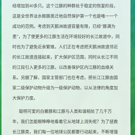
经增加到
40
多只。这个江豚的种群处于稳定的恢复阶段，
这是全世界淡水鲸豚类迁地自然保护第一个也是唯一一个
成功的范例。考虑到天鹅洲故道容量有限，已经“豚满为
患”，为了使更多的江豚生活在环境较好的长江故道中，同
时也为了避免近亲繁殖，人们正在考虑把天鹅洲故道邻近
的长江故道连接起来，扩大保护区范围，同时从长江不同
的江段引入更多的江豚，以改善保护区内江豚的血缘关
系。另据了解，国家主管部门也在考虑，把长江江豚由国
家二级保护动物升级为一级保护动物，以从法律的角度加
大保护力度。
聪明可爱的白鱀豚和江豚与人类和谐相处了几千万
年，我们怎能眼睁睁地看着它从地球上消失呢？为了拯救
长江豚类，我们每一位地球公民都要行动起来，不断增强