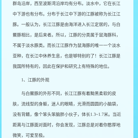
群岛沿岸，西至波斯湾沿岸均有分布。淡水中，它在长江
中下游也有分布。分布于长江中下游的江豚被称为长江江
豚。一般认为，长江江豚是由海洋进入长江定居的，与白
鱀豚相比，是后来者。所以，江豚的分类属于鼠海豚科，
不属于淡水豚类。而长江江豚作为鼠海豚的唯一一个淡水
亚种，在长江中休养生息，也是够特别的了！长江江豚是
我国所特有的，因此在保护和研究上有特殊的地位。
1
、江豚的外观
与白鱀豚的外形不同，长江江豚有着黝黑柔软的皮
肤，流线型的身躯，迷人的眼睛，光滑而圆圆的小脑袋，
没有背鳍，像个笨头笨脑胖小伙子，体长
1.3~1.7
米。当近
距离与江豚面对面时，你会发现，江豚总是对着你憨厚地
微笑，可爱至极。