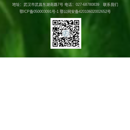
地址：武汉市武昌东湖南路7号 电话：027-68780839 联系我们
鄂ICP备050003091号-1
鄂公网安备42010602002652号