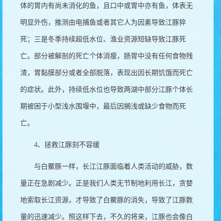
体的胃内有尚未消化的鱼，且口中或胃中亦有鱼，体表无
明显外伤，推测由电捕鱼或者其它人为因素导致江豚猝
死；三是冬季持续超低水位、渔业资源短缺导致江豚死
亡。部分被解剖的死亡个体消瘦，肠胃中没有任何食物残
渣，胃黏膜部分或者全部脱落，表现出因长期饥饿而死亡
的症状。此外，持续低水位也导致两湖中部分江豚个体长
期被困于小型浅水围堰中，最后因搁浅或缺少食物而死
亡。
4
、拯救江豚刻不容缓
与白鱀豚一样，长江江豚面临着人类活动的威胁，数
量正在急剧减少。正是我们人类无节制地利用长江，贪婪
地索取长江资源，才导致了白鱀豚的消失，导致了江豚数
量的迅速减少。照这样下去，不久的将来，江豚也会像白