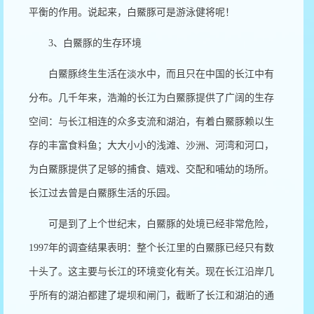
平衡的作用。说起来，白鱀豚可是游泳健将呢！
3
、白鱀豚的生存环境
白鱀豚终生生活在淡水中，而且只在中国的长江中有
分布。几千年来，浩瀚的长江为白鱀豚提供了广阔的生存
空间：与长江相连的众多支流和湖泊，有着白鱀豚赖以生
存的丰富食料鱼；大大小小的浅滩、沙洲、河湾和河口，
为白鱀豚提供了足够的捕食、嬉戏、交配和哺幼的场所。
长江过去曾是白鱀豚生活的乐园。
可是到了上个世纪末，白鱀豚的处境已经非常危险，
1997
年的调查结果表明：整个长江里的白鱀豚已经只有数
十头了。这主要与长江的环境变化有关。现在长江沿岸几
乎所有的湖泊都建了堤坝和闸门，截断了长江和湖泊的通