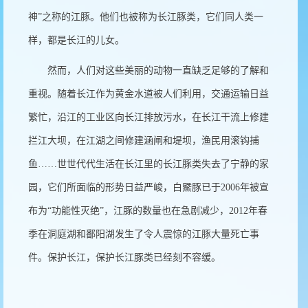
神
”
之称的江豚。他们也被称为长江豚类，它们同人类一
样，都是长江的儿女。
然而，人们对这些美丽的动物一直缺乏足够的了解和
重视。随着长江作为黄金水道被人们利用，交通运输日益
繁忙，沿江的工业区向长江排放污水，在长江干流上修建
拦江大坝，在江湖之间修建涵闸和堤坝，渔民用滚钩捕
鱼
……
世世代代生活在长江里的长江豚类失去了宁静的家
园，它们所面临的形势日益严峻，白鱀豚已于
2006
年被宣
布为“功能性灭绝”，江豚的数量也在急剧减少，
2012
年春
季在洞庭湖和鄱阳湖发生了令人震惊的江豚大量死亡事
件。保护长江，保护长江豚类已经刻不容缓。