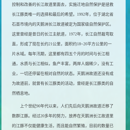
控制和改善的长江故道里面去，实施迁地自然保护是拯救
长江豚类唯一的选择和最后的希望。
1992
年，位于湖北省
石首市境内的天鹅洲长江故道被定为国家级自然保护区。
这里曾经是昔日的长江主航道，
1972
年，长江自然裁弯取
直，形成了现在长约
21
公里，面积约
18~20
平方公里的一
片水域。每年汛期，这里都有四五个月的时间与长江相
通，水质与长江相似，鱼产丰富，两岸人烟稀少，没有工
业，一切还停留在相对自然的状态。天鹅洲故道还没有成
为故道前，就曾有长江豚类的活动，曾经是长江豚类的自
然栖息地。
上个世纪
90
年代以来，人们先后向天鹅洲故道迁移了
数群江豚。经过
20
多年的努力，放养在天鹅洲长江故道里
的江豚不仅能健康生活，而且能自然繁殖，目前的数量已