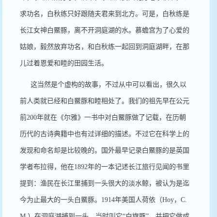
求功名，白秋练只好跟随夫君来到北方。可是，白秋练是
长江女神白鱀豚，离不开洞庭湖的水。慕蟾宫为了心爱的
姑娘，毅然放弃功名，和白秋练一起回到洞庭湖畔，在那
儿过着恩爱和睦的田园生活。
这当然是个虚构的故事，不过从中可以看出，很久以
前人类就已经和白鱀豚和睦相处了。我们的祖先早在公元
前
200
年就在《尔雅》一书中对白鱀豚做了记载，在历朝
历代的古诗典籍中也有过详细的描述。不过它在科学上的
发现和命名却是比较晚的。国外最早记录白鱀豚的是英国
学者布拉得，他在
1892
年的一本记述长江旅行见闻的书里
提到：渔民在长江里捕到一头很大的淡水鲸，被认为是迄
今为止最大的一头白鱀豚。
1914
年美国人荷依（
Hoy
，
C.
M.
）在洞庭湖捕到一头，当时叫它
“
白旗豚
”
，并把它做成