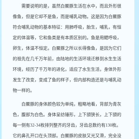
需要说明的是，虽然白鱀豚生活在水中，而且外形很
像鱼，但是它却不是鱼，而是哺乳动物。这是因为白鱀豚
符合哺乳动物的基本特征：用肺呼吸，胎生，哺乳，有恒
定的体温等，它和鱼类是有本质区别的。鱼是用鳃呼吸，
卵生，体温不恒定。白鱀豚之所以长得像鱼，是因为它们
的祖先在几千万年前，由陆地的生活环境迁移到水生生活
环境，经历了千万年的进化，适应了水生生活，身体外形
发生了改变，变成了鱼的样子，但内部构造还是与哺乳动
物一样的。
白鱀豚的身体颜色较为单纯，粗略地看，背部为青灰
色，腹部为白色。身体呈纺锤形，上下颌狭长，上下颌的
每一侧有
32-34
枚排列整齐的牙齿，牙齿总数约有
130
枚。
它的鼻孔开口在头顶部。白鱀豚的皮肤又光又滑，完全没