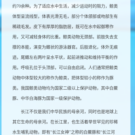
约
70
余种。为了适应水中生活，减少运动时的阻力，鲸类
体型呈流线型，体表光滑无毛，部分个体颌部或吻部生有
稀疏毛发。皮下有厚厚的脂肪层，既可在水中起御寒作
用，又可减轻身体的比重。鲸类动物无颈部。前肢失去支
撑的本能，演变为鳍状的游泳器官。后肢退化，体外无痕
迹。尾鳍左右两叶呈水平状，起前进推动和维持平衡的作
用。呼吸孔位于头顶部，可以自由启闭。人们通常把鲸类
动物中体型较大的称作为鲸类，把体型较小的称作为豚
类。我国鲸类动物均为国家二级以上保护动物，其中白鱀
豚、中华白海豚为国家一级保护动物。
长江不仅是我们中华民族的母亲河，同时也是地球上
其它生命的母亲河。在长江里，也生活着举世罕见的珍稀
水生哺乳动物，即有
“
长江女神
”
之称的白鱀豚和
“
长江河