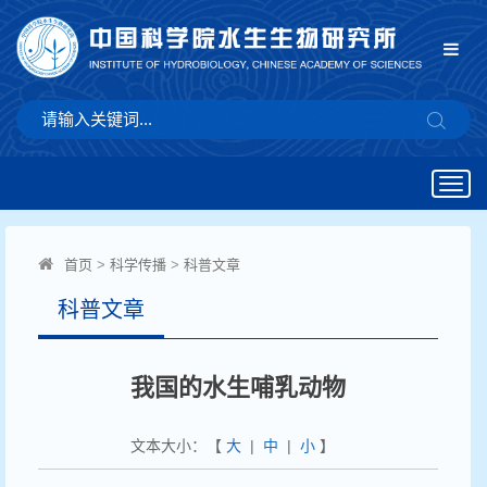
Togg
navig
首页
>
科学传播
>
科普文章
科普文章
我国的水生哺乳动物
文本大小：【
大
|
中
|
小
】