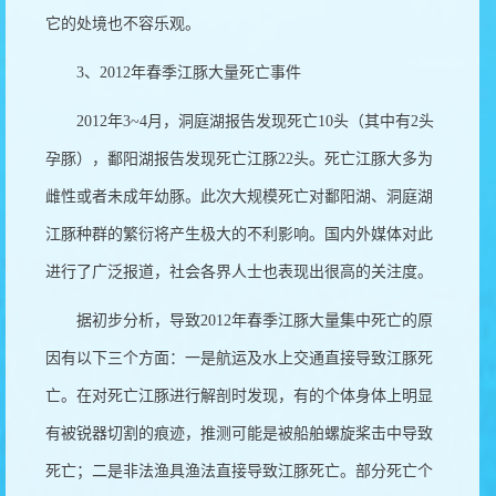
它的处境也不容乐观。
3
、
2012
年春季江豚大量死亡事件
2012
年
3~4
月，洞庭湖报告发现死亡
10
头（其中有
2
头
孕豚），鄱阳湖报告发现死亡江豚
22
头。死亡江豚大多为
雌性或者未成年幼豚。此次大规模死亡对鄱阳湖、洞庭湖
江豚种群的繁衍将产生极大的不利影响。国内外媒体对此
进行了广泛报道，社会各界人士也表现出很高的关注度。
据初步分析，导致
2012
年春季江豚大量集中死亡的原
因有以下三个方面：一是航运及水上交通直接导致江豚死
亡。在对死亡江豚进行解剖时发现，有的个体身体上明显
有被锐器切割的痕迹，推测可能是被船舶螺旋桨击中导致
死亡；二是非法渔具渔法直接导致江豚死亡。部分死亡个