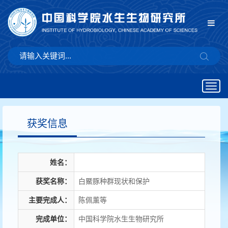
Togg
navig
获奖信息
姓名：
获奖名称：
白鱀豚种群现状和保护
主要完成人：
陈佩薰等
完成单位：
中国科学院水生生物研究所