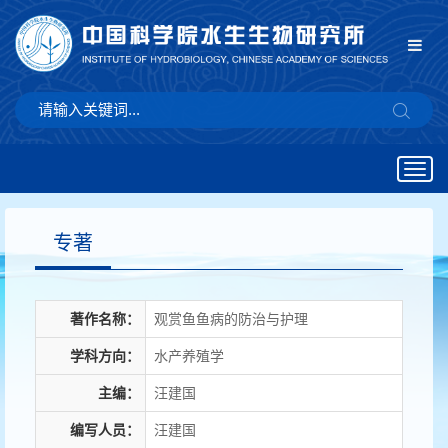
Togg
navig
专著
著作名称：
观赏鱼鱼病的防治与护理
学科方向：
水产养殖学
主编：
汪建国
编写人员：
汪建国