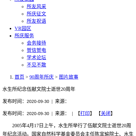
所友风采
所庆征文
所友祝语
VR园区
所庆服务
会务接待
贺信贺电
学术论坛
不见不散
首页
>
90周年所庆
>
图片故事
水生所纪念伍献文院士逝世20周年
发布时间：
| 来源：
2020-09-30
发布时间：
| 来源： | 【
打印
】 【
关闭
】
2020-09-30
2005年4月17日上午，水生所举行了伍献文院士逝世20周
年纪念活动。国家自然科学基金委员会主任陈宜瑜院士、水生