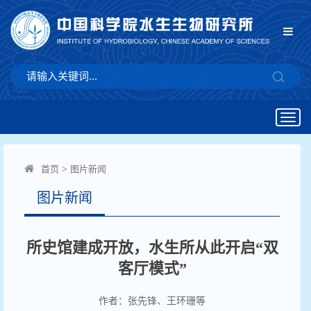
Togg
navig
首页
>
图片新闻
图片新闻
所史馆建成开放，水生所从此开启“双
客厅模式”
作者：张先锋、王环珊等