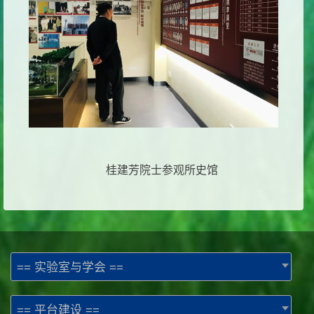
桂建芳院士参观所史馆
== 实验室与学会 ==
== 平台建设 ==