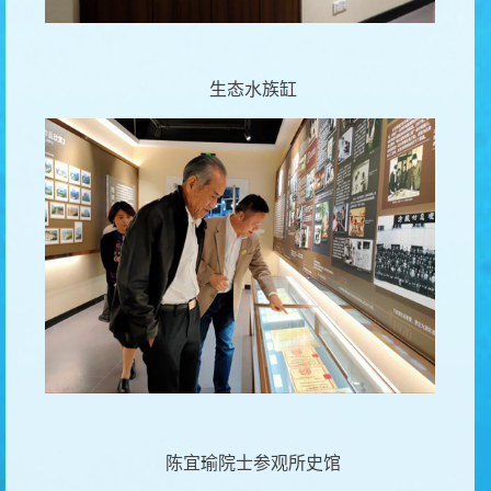
生态水族缸
陈宜瑜院士参观所史馆