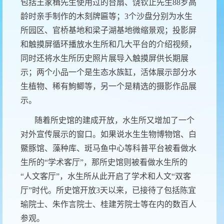
包括王家楫先生使用过的台扇、饶钦止先生
88
岁高
龄时亲手制作的木刻牌匾等；
3
个沙盘分别为水生
所园区、官桥基地和梁子湖基地微缩景观；投影屏
和触摸屏循环播放水生所和几大平台的介绍视频，
同时还将水生所历史照片展导入触摸屏供长期展
示；两个小品一个是生态水族缸，活体展示部分水
生植物、稀有鮈鲫等，另一个是精选的摄影作品展
示。
随着所史馆的建成开放，水生所又增加了一个
对外宣传展示的窗口。如果说水生生物博物馆、白
鱀豚馆、藻种库、斑马鱼中心等科普平台被看做水
生所的
“
学术客厅
”
，那所史馆则被看做水生所的
“
人文客厅
”
，水生所从此开启了学术和人文
“
双客
厅
”
时代。所史馆开放
3
天以来，已接待了包括陈宜
瑜院士、朱作言院士、桂建芳院士等在内的数百人
参观。