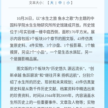
文本大小：【
大
|
中
|
小
】
10
月
26
日，以
“
水生之旅
鱼水之歌
”
为主题的中
国科学院水生生物研究所所史馆建成开放。所史馆
位于
3
号实验楼一楼中庭西侧，面积
170
平方米。展
示内容包括
3
个板块
10
个章节的图文版、
43
件仿真
复原史料、
4
件实物、
3
个沙盘、
1
个投影幕、
1
个触
摸屏，另设
2
个
“
小品
”
，一个是生态水族缸，另一
个是摄影精品展。
图文版的
3
个板块为
“
历史悠久
源远流长
”
、
“
创
新卓越
鱼跃碧浪
”
和
“
继往开来
扬帆远航
”
，分别介
绍了水生所的历史、现状和未来规划；
43
件仿真复
原史料是从数千件历史文献、档案资料中精选出来
的珍贵资料，时间从
1944
年到
2009
年，内容涵盖水
生所历史上的一些重要事件、文章及人物等；实物