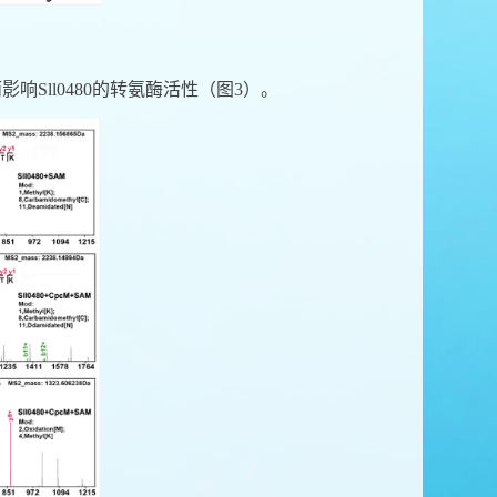
而影响
Sll0480
的转氨酶活性（图
3
）。