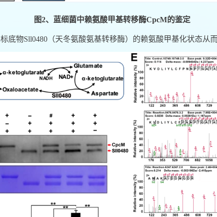
图
2
、蓝细菌中赖氨酸甲基转移酶
CpcM
的鉴定
靶标底物
Sll0480
（天冬氨酸氨基转移酶）的赖氨酸甲基化状态从