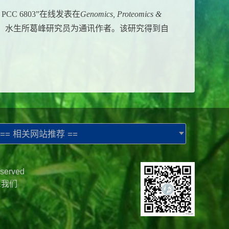
. PCC 6803”
在线发表在
Genomics, Proteomics &
，水生所葛峰研究员为通讯作者。该研究得到自
== 相关网站推荐 ==
served
系我们