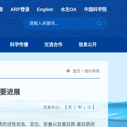
息
ARP登录
English
水生OA
中国科学院
科学传播
交流合作
信息公开
首页
>
图片新闻
要进展
文本大小：【
大
|
中
|
小
】
质的活性状态、定位、折叠以及蛋白质
-
蛋白质间