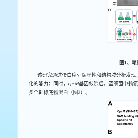
图
1
、赖
该研究通过蛋白序列保守性和结构域分析发现
化的能力；同时，
cpcM
基因敲除后，蓝细菌中赖氨
多个靶标底物蛋白（图
2
）。