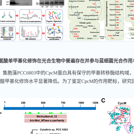
氨酸单甲基化修饰在光合生物中普遍存在并参与蓝细菌光合作用
，集胞藻
PCC6803
中的
CpcM
蛋白具有保守的甲基转移酶结构域，
酸甲基化修饰水平显著降低。为了鉴定
CpcM
的作用靶标，研究