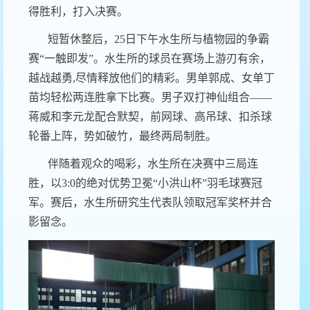
得胜利，打入决赛。
短暂休整后，
25
日下午水生所与植物园的争霸
赛
“
一触即发
”
。水生所的球员在赛场上游刃有余，
越战越勇
,
尽情释放他们的精彩。男单郭成、女单丁
苗均轻松两连胜拿下比赛。男子双打神仙组合
——
蒋威和李元龙配合默契，前网球、高吊球、扣杀球
轮番上阵，势如破竹，最终两局制胜。
伴随着观众的喝彩，水生所在决赛中三局连
胜，以
3:0
的绝对优势卫冕
“
小洪山杯
”
羽毛球赛冠
军。赛后，水生所研究生代表队领取冠军奖杯并合
影留念。