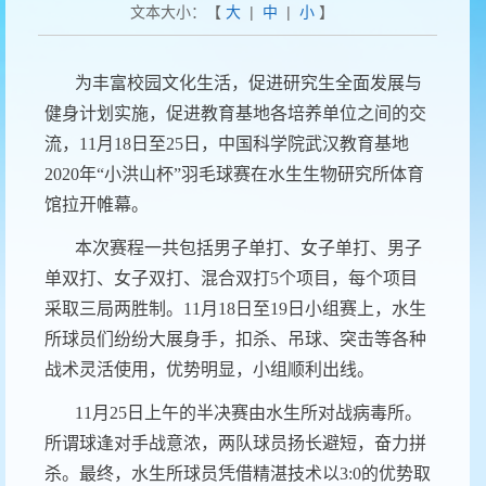
文本大小：【
大
|
中
|
小
】
为丰富校园文化生活，促进研究生全面发展与
健身计划实施，促进教育基地各培养单位之间的交
流，
11
月
18
日至
25
日，中国科学院武汉教育基地
2020
年
“
小洪山杯
”
羽毛球赛在水生生物研究所体育
馆拉开帷幕。
本次赛程一共包括男子单打、女子单打、男子
单双打、女子双打、混合双打
5
个项目，每个项目
采取三局两胜制。
11
月
18
日至
19
日小组赛上，水生
所球员们纷纷大展身手，扣杀、吊球、突击等各种
战术灵活使用，优势明显，小组顺利出线。
11
月
25
日上午的半决赛由水生所对战病毒所。
所谓球逢对手战意浓，两队球员扬长避短，奋力拼
杀。最终，水生所球员凭借精湛技术以
3:0
的优势取