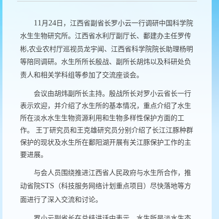
11
24
月
日，江西省副省长罗小云一行调研中国科学院
水生生物研究所。江西省水利厅副厅长、鄱建办主任罗传
,
彬
农业农村厅巡视员龙宇闻、江西省科学院院长助理杨明
等陪同调研。水生所所长殷战、副所长胡炜以及科研处负
责人和相关学科组等参加了交流座谈会。
会议由胡炜副所长主持。殷战所长对罗小云省长一行
表示欢迎，并介绍了水生所的基本情况，重点介绍了水生
所在淡水水生生物资源利用和生物多样性保护方面的工
作。 王丁研究员和王克雄研究员分别介绍了长江江豚种群
保护的现状及水生所在鄱阳湖开展有关江豚保护工作的主
要进展。
与会人员围绕推进江西省人民政府与水生所合作，推
STS
动省院
（科技服务网络计划重点项目）尽快落地等方
面进行了深入交流和讨论。
罗小云副省长在总结讲话中表示，水生所是淡水生态