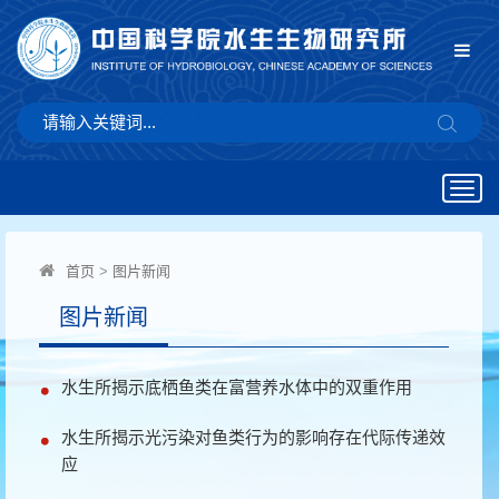
Togg
navig
首页
>
图片新闻
图片新闻
水生所揭示底栖鱼类在富营养水体中的双重作用
水生所揭示光污染对鱼类行为的影响存在代际传递效
应