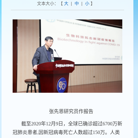
文本大小：【
大
|
中
|
小
】
张先恩研究员作报告
截至
2020
年
12
月
9
日，全球已确诊超过
6700
万新
冠肺炎患者
,
因新冠病毒死亡人数超过
150
万。人类