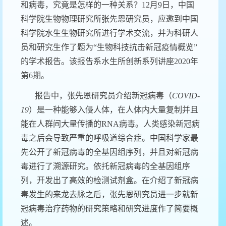
和病毒，究竟是怎样的一种关系？
12
月
9
日，
中国
科学院生物物理研究所张先恩研究员
，应邀到中国
科学院水生生物研究所进行学术交流，并为科研人
员和研究生作了题为
“
生物科技抗击新冠疫情概览
”
的学术报告。该报告系水生所创新系列讲座
2020
年
第
6
期。
报告中，张先恩研究员介绍新冠病毒（
COVID-
19
）是一种能够入侵人体，在人体内大量复制并且
能在人群间大量传播的
RNA
病毒。人类感染新冠病
毒之后会导致严重的呼吸道综合症。中国科学家最
先公开了新冠病毒的全基因组序列，并且对新冠病
毒进行了溯源研究。依托新冠病毒的全基因组序
列，开发出了高效的检测试剂盒。在介绍了新冠病
毒发生的来龙去脉之后，张先恩研究员进一步就新
冠病毒治疗药物的研究策略和研究进度作了简要概
述。