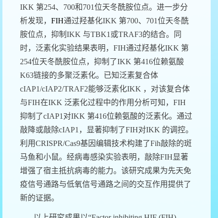
IKK
第
254
、
700
和
701
位天冬酰胺位点。进一步分
析发现，
FIH
通过羟基化
IKK
第
700
、
701
位天冬酰
胺位点
，抑制
IKK
与
TBK1
或
TRAF3
的结合。同
时，泛素化实验结果表明，
FIH
通过羟基化
IKK
第
254
位天冬酰胺位点，抑制了
IKK
第
416
位赖氨酸
K63
链接的多聚泛素化。已知泛素复合体
cIAP1/cIAP2/TRAF2
能够泛素化
IKK
，对该复合体
与
FIH
在
IKK
泛素化过程中的作用分析可知，
FIH
抑制了
cIAP1
对
IKK
第
416
位赖氨酸的泛素化。通过
敲降或敲除
cIAP1
，显著抑制了
FIH
对
IKK
的调控。
利用
CRISPR/Cas9
基因编辑技术构建了
Fih
敲除的斑
马鱼和小鼠。经病毒感染实验表明，敲除
FIH
显著
增强了宿主抵抗病毒的能力。该研究成果为先天免
疫信号通路与低氧信号通路之间的交互作用提供了
新的证据。
以上研究成果以“
Factor inhibiting HIF (FIH)