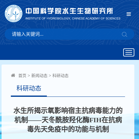
Togg
navig
首页
>
新闻动态
>
科研动态
科研动态
水生所揭示氧影响宿主抗病毒能力的
机制——天冬酰胺羟化酶FIH在抗病
毒先天免疫中的功能与机制