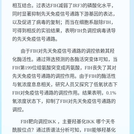
相互结合。过表达
FIH
减弱了
IRF3
的磷酸化水平，
同时显著抑制先天免疫信号通路下游基因的表达，
以及促进了病毒的复制；而当在细胞系敲除
FIH
，
可得到相反的实验结果，表明
FIH
负调控病毒诱导
的先天免疫信号通路。
由于
FIH
对先天免疫信号通路的调控依赖其羟
化酶活性。通过筛选预测的各酶活突变体可知，当
FIH
第
199
位组氨酸突变成丙氨酸，
FIH
丧失了其对
先天免疫信号通路的调控作用。由于
FIH
的酶活性
与氧浓度息息相关，研究人员又探究了低氧状态下
FIH
对免疫信号通路的调控作用。结果表明，
0.1%
氧浓度状态下，抑制了
FIH
对先天免疫信号通路的
调控。
FIH
靶向调控
IKK
，主要羟基化
IKK
哪个天冬
酰胺位点？通过质谱法分析可知，
FIH
能够羟基化