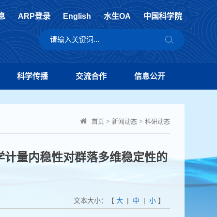
息
ARP登录
English
水生OA
中国科学院
科学传播
交流合作
信息公开
首页
>
新闻动态
>
科研动态
学计量内稳性对群落多维稳定性的
文本大小：【
大
|
中
|
小
】