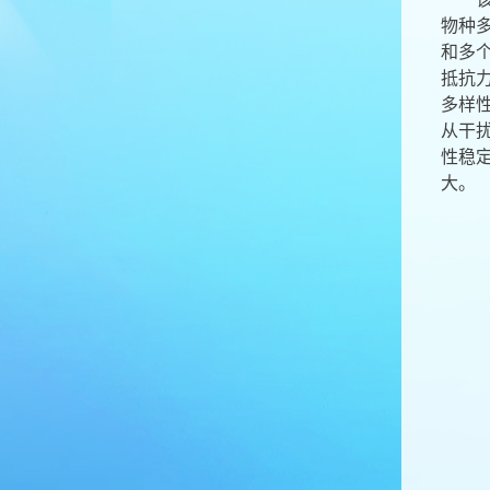
物种
和多
抵抗
多样
从干
性稳
大。