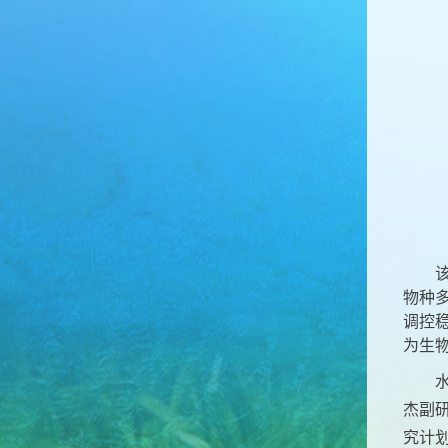
物种
调控
为生
杰副
究计