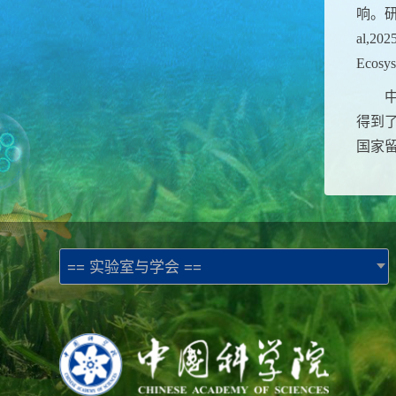
响。
al,202
Ecosys
得到
国家
== 实验室与学会 ==