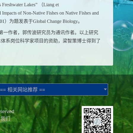
’s Freshwater Lakes
”
（
Liang et
 Impacts of Non-Native Fishes on Native Fishes and
501
）为题发表于
Global Change Biology
。
第一作者，郭传波研究员为通讯作者。以上研究
术体系岗位科学家项目的资助，梁智策博士得到了
== 相关网站推荐 ==
served
系我们