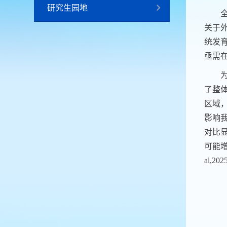
研究生园地
关于
统发
亟需
了整
区域
影响
对比
可能
al,202