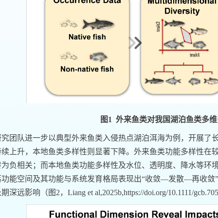
图
1
外来鱼类对我国湖泊鱼类多维
研究团队进一步以典型外来鱼类入侵热点湖泊洱海为例，开展了
持续上升，本地鱼类多样性则显著下降。外来鱼类功能多样性在
转为负相关；而本地鱼类功能多样性及水位、透明度、降水等环
落功能空间及其功能与系统发育格局表现出“收敛
—
发散
—
再收敛
长期深远影响（图
2
，
Liang et al,2025b,https://doi.org/10.1111/gcb.70