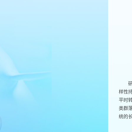
样性
平时
类群
统的