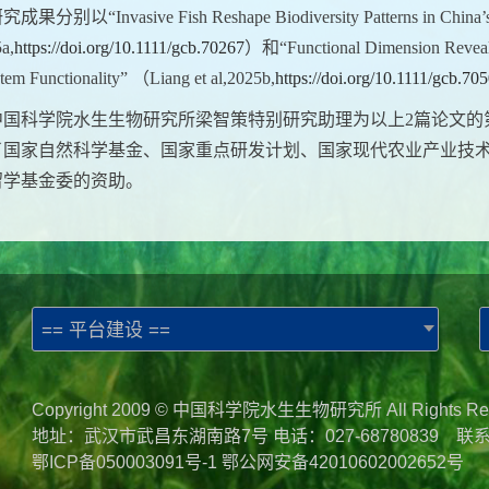
研究成果分别以“
Invasive Fish Reshape Biodiversity Patterns in China
5a,
https://doi.org/10.1111/gcb.70267
）和“
Functional Dimension Reveal
tem Functionality
”
（
Liang et al,2025b,
https://doi.org/10.1111/gcb.70
中国科学院水生生物研究所梁智策特别研究助理为以上
2
篇论文的
了国家自然科学基金、国家重点研发计划、国家现代农业产业技
留学基金委的资助。
== 平台建设 ==
Copyright 2009 © 中国科学院水生生物研究所 All Rights Re
地址：武汉市武昌东湖南路7号 电话：027-68780839 联
鄂ICP备050003091号-1
鄂公网安备42010602002652号