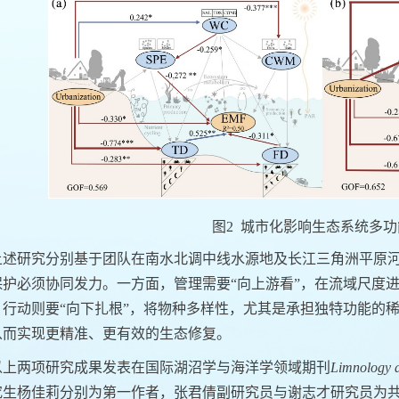
图
2
城市化影响生态系统多功
上述研究分别基于团队在南水北调中线水源地及长江三角洲平原
保护必须协同发力。一方面，管理需要
“
向上游看
”
，在流域尺度
，行动则要
“
向下扎根
”
，将物种多样性，尤其是承担独特功能的
从而实现更精准、更有效的生态修复。
以上两项研究成果发表在国际湖沼学与海洋学领域期刊
Limnology 
究生杨佳莉分别为第一作者，张君倩副研究员与谢志才研究员为