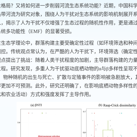
性格局
？又将如何进一步削弱河流生态
系统
功能？
近期，中国科
热带河流为研究对象，围绕人为干扰对生态系统的影响机制展开
入，
揭示了人为干扰不仅增强
了
生态过程的随机性
作用
，更是通
系统多功能性（
EMF
）的显著受损。
在生态学理论中，群落构建主要受确定性过程（如环境筛选
和种
调控。传统观点常认为，在严酷的人为干扰下，环境筛选（确定
观点提出了挑战：
随着人类干扰程度的加剧，主导群落构建的力
过程。研究发现，多重人为干扰驱动底栖动物的
α
与
β
多样性呈现
，物种随机的
出生与死亡、扩散与定殖
事件的影响被急剧放大，
得更加不可预测。此外，研究还明确了，在影响
底栖动物
多样性
化和农业活动
）
方式和强度
发挥了主导作用。