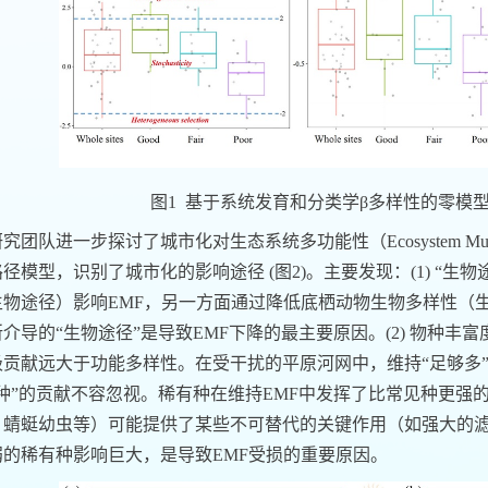
图
1
基于系统发育和分类学β多样性的零模
研究团队进一步探讨了城市化对生态系统多功能性
（
Ecosystem Mul
路径模型，识别了城市化的
影响途径
(
图
2)
。主要发现：
(1)
“
生物
生物途径）影响
EMF
，另一方面通过降低
底栖动物
生物多样性（
所介导的
“
生物途径
”
是导致
EMF
下降的最主要原因。
(2)
物种丰富
极贡献远大于功能多样性。在受干扰的平原河网中，维持
“
足够多
种
”
的贡献不容忽视
。
稀有种在维持
EMF
中发挥了比常见种更强
、蜻蜓幼虫等）可能提供了某些不可替代的关键
作用
（如强大的
弱的稀有种
影响
巨大，是导致
EMF
受损的重要原因。