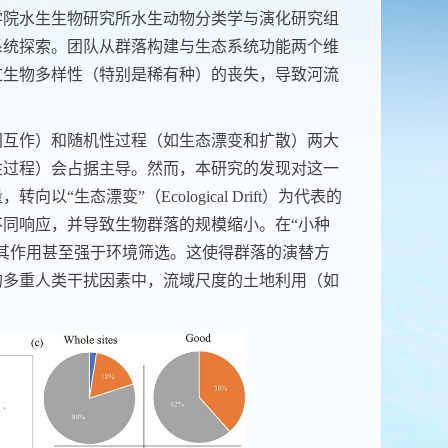
学院水生生物研究所水生动物分类学与演化研究组
系统探索。团队从群落构建与生态系统功能两个维
过生物多样性（特别是稀有种）的丧失，导致河流
间互作
）
和
随机性过程（如生态漂变
和扩散
）两大
性过程）会占据主导。
然而，本研究的发现对这一
量，转向以
“
生态漂变
”
（
Ecological Drift
）为代表的
不同响应
，并
导致生物群落的规模缩小。在
“
小种
其作用甚至强于环境筛选。这使得群落的演替方
的
多重人类干扰
因素中，流域尺度的土地利用（如