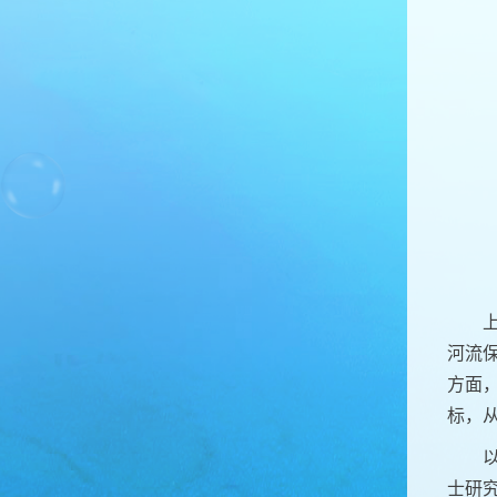
河流
方面
标，
士研