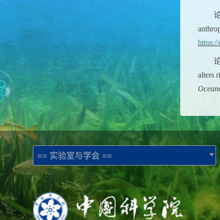
anthrop
https:/
alters 
Ocean
== 实验室与学会 ==