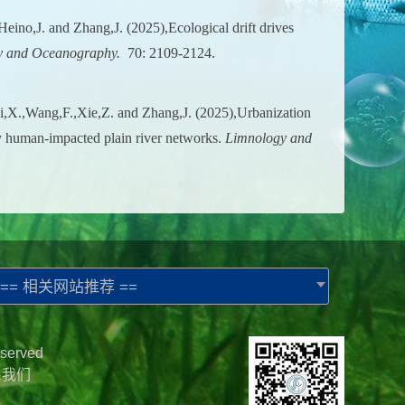
eino,J. and Zhang,J. (2025),Ecological drift drives
y and Oceanography
.
70: 2109-2124.
i,X.,Wang,F.,Xie,Z. and Zhang,J. (2025),Urbanization
hly human-impacted plain river networks.
Limnology and
== 相关网站推荐 ==
served
系我们