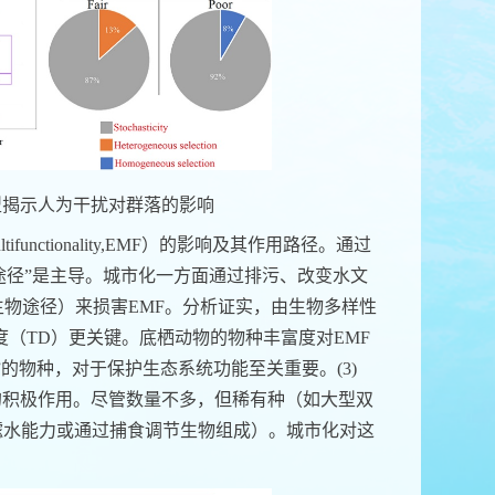
型揭示人为干扰对群落的影响
tifunctionality,EMF
）
的影响及其作用路径。
通过
途径
”
是主导
。
城市化一方面通过排污、改变水文
生物途径）来
损害
EMF
。分析证实，由生物多样性
度（
TD
）更关键
。底栖动物的
物种丰富度对
EMF
”
的物种，对于保护生态系统功能至关重要。
(3)
的积极作用。
尽管
数量不多，但稀有种（如大型双
滤水能力或
通过
捕食
调节生物组成
）。城市化对这