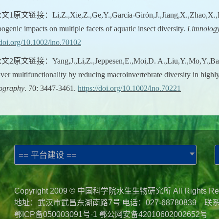
论文
1
原文链接：
Li,Z.,Xie,Z.,Ge,Y.,García-Girón,J.,Jiang,X.,Zhao,X.,H
ogenic impacts on multiple facets of aquatic insect diversity.
Limnolog
/doi.org/10.1002/lno.70102
论文
2
原文链接：
Yang,J.,Li,Z.,Jeppesen,E.,Moi,D. A.,Liu,Y.,Mo,Y.,Ba
river multifunctionality by reducing macroinvertebrate diversity in hig
ography
. 70: 3447-3461.
https://doi.org/10.1002/lno.70221
== 平台建设 ==
Copyright 2009 © 中国科学院水生生物研究所 All Rights Re
地址：武汉市武昌东湖南路7号 电话：027-68780839 联
鄂ICP备050003091号-1
鄂公网安备42010602002652号