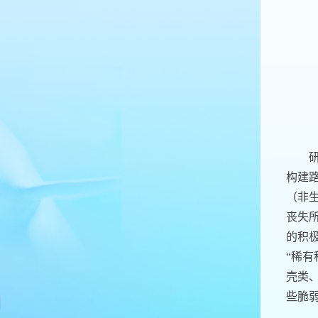
构建
（非
丧失
的积
“
稀有
壳类
些脆