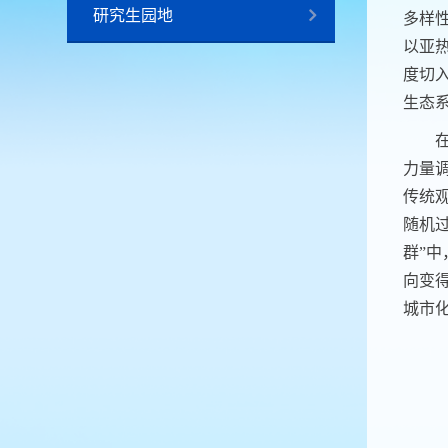
研究生园地
多样
以亚
度切
生态
力量
传统
随机
群
”
中
向变
城市