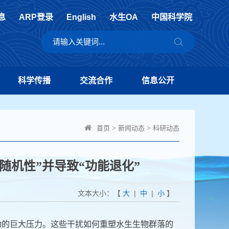
息
ARP登录
English
水生OA
中国科学院
科学传播
交流合作
信息公开
首页
>
新闻动态
>
科研动态
随机性”并导致“功能退化”
文本大小：【
大
|
中
|
小
】
动的巨大压力。这些干扰
如何重塑水生生物群落的