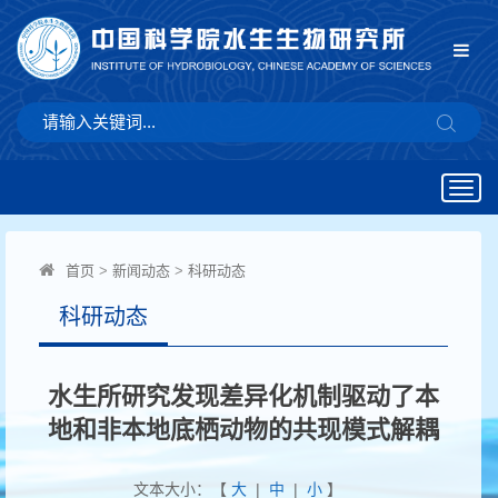
Togg
navig
首页
>
新闻动态
>
科研动态
科研动态
水生所研究发现差异化机制驱动了本
地和非本地底栖动物的共现模式解耦
文本大小：【
大
|
中
|
小
】