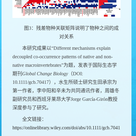
图
3
：残差物种关联矩阵说明了物种之间的成
对关系
本研究成果以“
Different mechanisms explain
decoupled co-occurrence patterns of native and non-
native macroinvertebrates
”为题，发表于国际生态学
期刊
Global Change Biology
（
DOI:
10.1111/gcb.70417
），水生所硕士研究生田承宗为
第一作者，李中阳和辛未为共同通讯作者，周雄冬
副研究员和西班牙莱昂大学
Jorge García-Girón
教授
深度参与了研究。
全文链接：
https://onlinelibrary.wiley.com/doi/abs/10.1111/gcb.70417