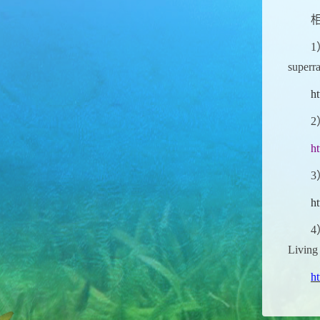
1
superra
ht
2
h
3
ht
4
Living 
h