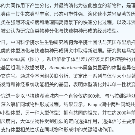
异的共同作用下产生分化，并最终演化为彼此独立的新物种，是
鱼类由于其生态类型丰富、形态可塑性强、演化速率差异显著等
鱼类在强烈环境梯度和地理隔离背景下的快速分化过程，以及非
，被公认为研究鱼类物种分化与快速物种形成的经典模型。
近日，中国科学院水生生物研究所何舜平院士团队与英国布里斯托大学Ma
鱼类的体型演化与快速物种形成研究中取得新进展。研究聚焦马
hochromis
属（图1），系统解析了体型差异在该类群快速物种分
全基因组测序数据发现，
Rhamphochromis
属鱼类显著的体型差异
杂交信号。通过全基因组关联分析，鉴定出一系列与体型大小显
骼发育和神经系统功能相关的基因，表明体型演化并非单一性状
研究进一步以马拉维湖流域内一个直径仅约600米、与马拉维湖地理隔
深入解析同域物种形成过程。结果显示，Kingiri湖中两种同
种小型体型，另一种大型体型）拥有共同的祖先，并在约2000
间尺度内，大体型物种受到强烈的定向选择作用，选择信号主要
，支持体型相关性状在同域物种形成中的关键驱动作用。