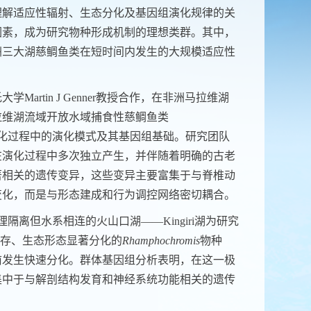
理解适应性辐射、生态分化及基因组演化规律的关
因素，成为研究物种形成机制的理想类群。其中，
洲三大湖慈鲷鱼类在短时间内发生的大规模适应性
rtin J Genner教授合作，在非洲马拉维湖
拉维湖流域开放水域捕食性慈鲷鱼类
化过程中的演化模式及其基因组基础。研究团队
在演化过程中多次独立产生，并伴随着明确的古老
著相关的遗传变异，这些变异主要富集于与脊椎动
变化，而是与形态建成和行为调控网络密切耦合。
离但水系相连的火山口湖——Kingiri湖为研究
域共存、生态形态显著分化的
Rhamphochromis
物种
年前发生快速分化。群体基因组分析表明，在这一极
集中于与解剖结构发育和神经系统功能相关的遗传