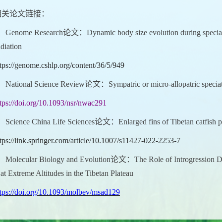
相关论文链接：
）Genome Research论文：Dynamic body size evolution during speciation 
diation
tps://genome.cshlp.org/content/36/5/949
）National Science Review论文：Sympatric or micro-allopatric speciation
ttps://doi.org/10.1093/nsr/nwac291
）Science China Life Sciences论文：Enlarged fins of Tibetan catfish pro
tps://link.springer.com/article/10.1007/s11427-022-2253-7
）
Molecular Biology and Evolution
论文：
The Role of Introgression 
at Extreme Altitudes in the Tibetan Plateau
ttps://doi.org/10.1093/molbev/msad129