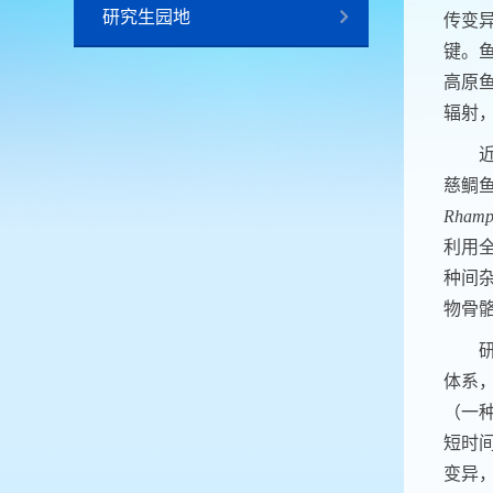
研究生园地
传变
键。
高原
辐射
慈鲷
Rhamp
利用
种间
物骨
体系，
（一
短时
变异