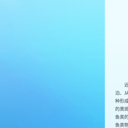
泊、从
种形成
的黑斑
鱼类
鱼类