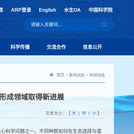
息
ARP登录
English
水生OA
中国科学院
科学传播
交流合作
信息公开
首页
>
新闻动态
>
科研动态
形成领域取得新进展
文本大小：【
大
|
中
|
小
】
核心科学问题之一。不同种群如何在生态选择与遗