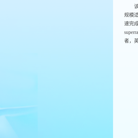
规模
速完成。相关
supe
者，英