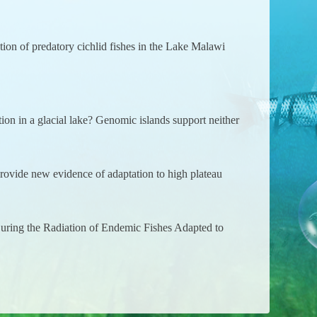
of predatory cichlid fishes in the Lake Malawi
 in a glacial lake? Genomic islands support neither
vide new evidence of adaptation to high plateau
During the Radiation of Endemic Fishes Adapted to